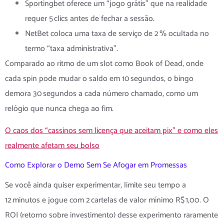
Sportingbet oferece um “jogo grátis” que na realidade
requer 5 clics antes de fechar a sessão.
NetBet coloca uma taxa de serviço de 2 % ocultada no
termo “taxa administrativa”.
Comparado ao ritmo de um slot como Book of Dead, onde
cada spin pode mudar o saldo em 10 segundos, o bingo
demora 30 segundos a cada número chamado, como um
relógio que nunca chega ao fim.
O caos dos “cassinos sem licença que aceitam pix” e como eles
realmente afetam seu bolso
Como Explorar o Demo Sem Se Afogar em Promessas
Se você ainda quiser experimentar, limite seu tempo a
12 minutos e jogue com 2 cartelas de valor mínimo R$ 1,00. O
ROI (retorno sobre investimento) desse experimento raramente