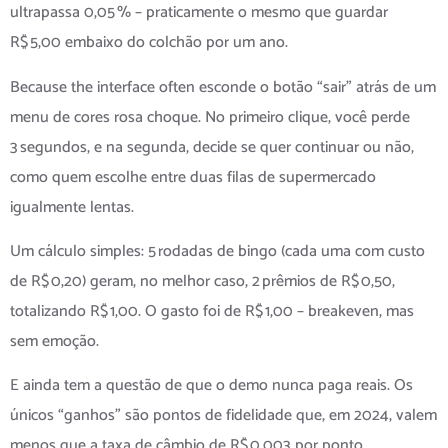
ultrapassa 0,05 % – praticamente o mesmo que guardar
R$ 5,00 embaixo do colchão por um ano.
Because the interface often esconde o botão “sair” atrás de um
menu de cores rosa choque. No primeiro clique, você perde
3 segundos, e na segunda, decide se quer continuar ou não,
como quem escolhe entre duas filas de supermercado
igualmente lentas.
Um cálculo simples: 5 rodadas de bingo (cada uma com custo
de R$ 0,20) geram, no melhor caso, 2 prêmios de R$ 0,50,
totalizando R$ 1,00. O gasto foi de R$ 1,00 – breakeven, mas
sem emoção.
E ainda tem a questão de que o demo nunca paga reais. Os
únicos “ganhos” são pontos de fidelidade que, em 2024, valem
menos que a taxa de câmbio de R$ 0,003 por ponto.