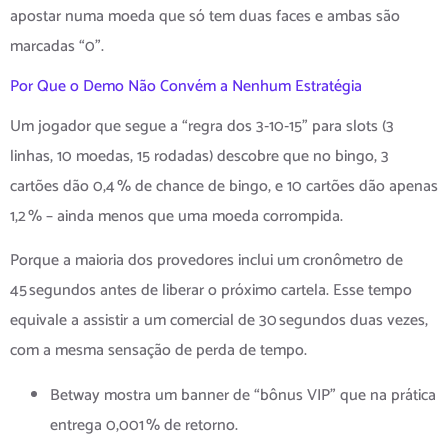
apostar numa moeda que só tem duas faces e ambas são
marcadas “0”.
Por Que o Demo Não Convém a Nenhum Estratégia
Um jogador que segue a “regra dos 3‑10‑15” para slots (3
linhas, 10 moedas, 15 rodadas) descobre que no bingo, 3
cartões dão 0,4 % de chance de bingo, e 10 cartões dão apenas
1,2 % – ainda menos que uma moeda corrompida.
Porque a maioria dos provedores inclui um cronômetro de
45 segundos antes de liberar o próximo cartela. Esse tempo
equivale a assistir a um comercial de 30 segundos duas vezes,
com a mesma sensação de perda de tempo.
Betway mostra um banner de “bônus VIP” que na prática
entrega 0,001 % de retorno.