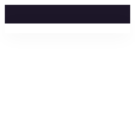
Video Bingo
Grátis Demo: O
Casino de
Promoções que
Não Vale Nada
Video Bingo
Grátis Demo: O
Casino de
Promoções que