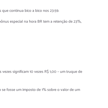
que continua bico a bico nos 23:59.
bônus especial na hora BR tem a retenção de 23%,
s vezes significam 10 vezes R$ 1,00 – um truque de
o se fosse um imposto de 1% sobre o valor de um