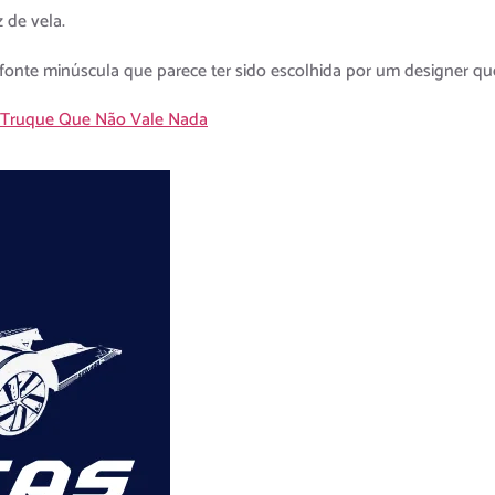
 de vela.
 fonte minúscula que parece ter sido escolhida por um designer qu
 Truque Que Não Vale Nada