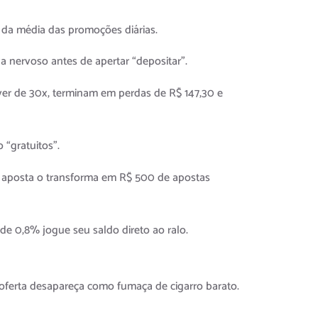
 da média das promoções diárias.
xa nervoso antes de apertar “depositar”.
ver de 30x, terminam em perdas de R$ 147,30 e
 “gratuitos”.
e aposta o transforma em R$ 500 de apostas
 de 0,8% jogue seu saldo direto ao ralo.
a oferta desapareça como fumaça de cigarro barato.