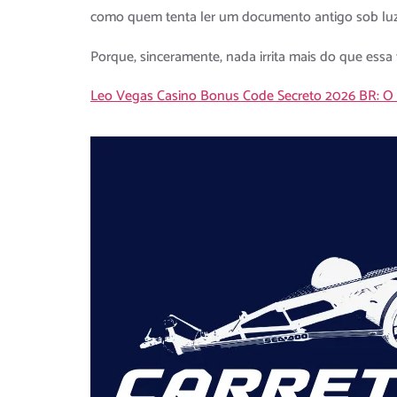
como quem tenta ler um documento antigo sob luz
Porque, sinceramente, nada irrita mais do que essa
Leo Vegas Casino Bonus Code Secreto 2026 BR: O