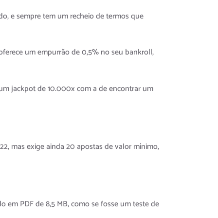
ndo, e sempre tem um recheio de termos que
 oferece um empurrão de 0,5% no seu bankroll,
r um jackpot de 10.000x com a de encontrar um
22, mas exige ainda 20 apostas de valor mínimo,
ado em PDF de 8,5 MB, como se fosse um teste de