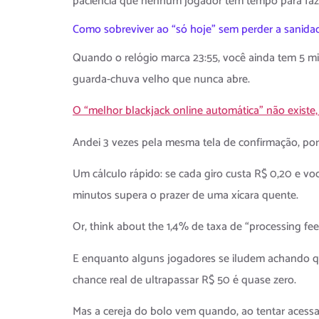
paciência que nenhum jogador tem tempo para faz
Como sobreviver ao “só hoje” sem perder a sanida
Quando o relógio marca 23:55, você ainda tem 5 min
guarda-chuva velho que nunca abre.
O “melhor blackjack online automática” não existe
Andei 3 vezes pela mesma tela de confirmação, po
Um cálculo rápido: se cada giro custa R$ 0,20 e vo
minutos supera o prazer de uma xícara quente.
Or, think about the 1,4% de taxa de “processing fee”
E enquanto alguns jogadores se iludem achando qu
chance real de ultrapassar R$ 50 é quase zero.
Mas a cereja do bolo vem quando, ao tentar acessar o