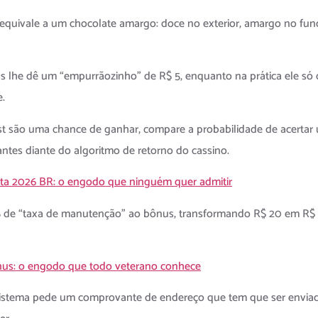
g equivale a um chocolate amargo: doce no exterior, amargo no fu
s lhe dê um “empurrãozinho” de R$ 5, enquanto na prática ele só
.
urst são uma chance de ganhar, compare a probabilidade de acerta
ntes diante do algoritmo de retorno do cassino.
osta 2026 BR: o engodo que ninguém quer admitir
0% de “taxa de manutenção” ao bônus, transformando R$ 20 em R$ 
nus: o engodo que todo veterano conhece
, o sistema pede um comprovante de endereço que tem que ser envi