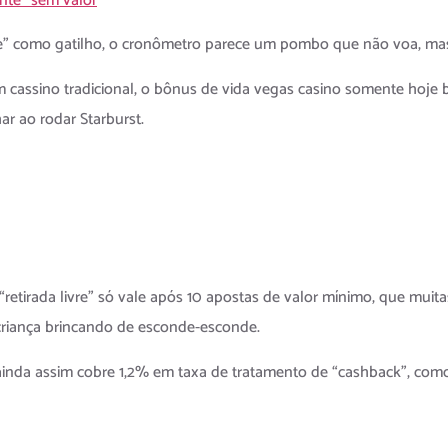
ente” sem valor
e” como gatilho, o cronômetro parece um pombo que não voa, mas 
assino tradicional, o bônus de vida vegas casino somente hoje 
r ao rodar Starburst.
retirada livre” só vale após 10 apostas de valor mínimo, que muita
criança brincando de esconde-esconde.
 ainda assim cobre 1,2% em taxa de tratamento de “cashback”, com