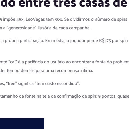
do entre três casas de
65 impõe 45x; LeoVegas tem 30x. Se dividirmos o número de spins pe
 a “generosidade” ilusória de cada campanha.
a própria participação. Em média, o jogador perde R$1,75 por spi
ente “cai” é a paciência do usuário ao encontrar a fonte do proble
rder tempo demais para uma recompensa ínfima.
, “free” significa “tem custo escondido”.
 o tamanho da fonte na tela de confirmação de spin: 9 pontos, quas