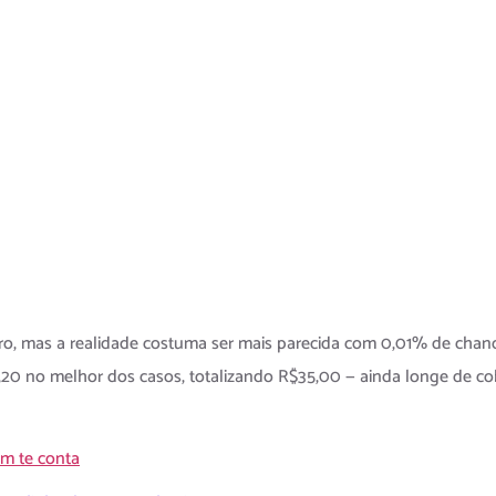
a Hora Bra
 Que Não 
o
ro, mas a realidade costuma ser mais parecida com 0,01% de cha
,20 no melhor dos casos, totalizando R$35,00 — ainda longe de cob
ém te conta