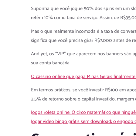
Suponha que você jogue 50% dos spins em um slot 
retém 10% como taxa de serviço. Assim, de R$35,0
Mas o que realmente incomoda é a taxa de conversã
significa que você precisa girar R$7.000 antes de re
And yet, os “VIP” que aparecem nos banners são a
sua conta bancária.
O cassino online que paga Minas Gerais finalmente d
Em termos práticos, se você investir R$100 em apost
2,5% de retorno sobre o capital investido, margem 
Jogos roleta online: O circo matemático que ningu
Jogar video bingo grátis sem download: o engodo