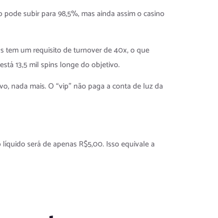
 pode subir para 98,5%, mas ainda assim o casino
s tem um requisito de turnover de 40x, o que
está 13,5 mil spins longe do objetivo.
, nada mais. O “vip” não paga a conta de luz da
 líquido será de apenas R$5,00. Isso equivale a