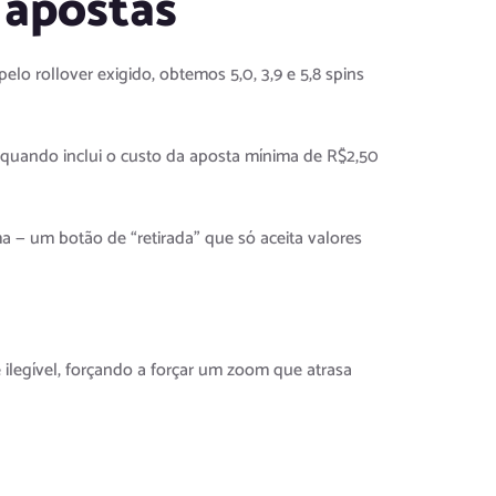
 apostas
lo rollover exigido, obtemos 5,0, 3,9 e 5,8 spins
n quando inclui o custo da aposta mínima de R$2,50
ma — um botão de “retirada” que só aceita valores
e ilegível, forçando a forçar um zoom que atrasa