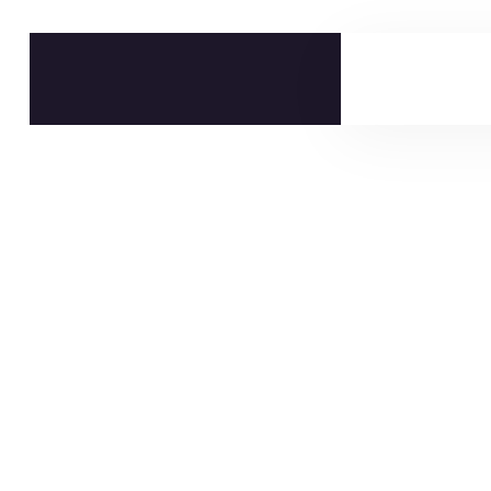
Sol Cas
Jogue n
Truque
Centav
Sol Cas