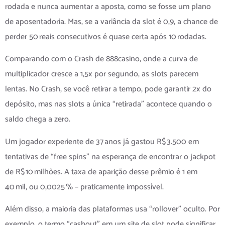
rodada e nunca aumentar a aposta, como se fosse um plano
de aposentadoria. Mas, se a variância da slot é 0,9, a chance de
perder 50 reais consecutivos é quase certa após 10 rodadas.
Comparando com o Crash de 888casino, onde a curva de
multiplicador cresce a 1,5x por segundo, as slots parecem
lentas. No Crash, se você retirar a tempo, pode garantir 2x do
depósito, mas nas slots a única “retirada” acontece quando o
saldo chega a zero.
Um jogador experiente de 37 anos já gastou R$ 3.500 em
tentativas de “free spins” na esperança de encontrar o jackpot
de R$ 10 milhões. A taxa de aparição desse prêmio é 1 em
40 mil, ou 0,0025 % – praticamente impossível.
Além disso, a maioria das plataformas usa “rollover” oculto. Por
exemplo, o termo “cashout” em um site de slot pode significar