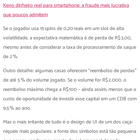
Keno dinheiro real para smartphone: a fraude mais lucrativa
que poucos admitem
Se o jogador usa 15 spins de 0,20 reais em um slot de alta
volatilidade, a expectativa matemática é de perda de R$ 3,00,
mesmo antes de considerar a taxa de processamento de saque
de 2 %.
Outro detalhe: algumas casas oferecem “reembolso de perdas”
de até 5 % do volume jogado. Se o volume for R$ 2.000, o
reembolso máximo chega a R$ 100 – ainda assim, menos que o
custo de oportunidade de investir esse capital em um CDB com
9,5 % ao ano.
Mas o mais irritante de tudo é o design de UI de um dos caça-
níqueis mais populares: a fonte dos símbolos está tão pequena