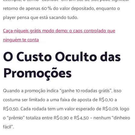
retorno de apenas 60 % do valor depositado, enquanto o
player pensa que está sacando tudo.
Caça-níqueis grátis modo demo: o caos controlado que
ninguém te conta
O Custo Oculto das
Promoções
Quando a promoção indica “ganhe 10 rodadas grátis”, isso
costuma ser limitado a uma faixa de aposta de R$ 0,10 a
R$ 0,50. Cada rodada tem um valor esperado de R$ 0,09, logo
o “prêmio” totaliza entre R$ 0,90 e R$ 4,50 – nenhum “dinheiro
fácil”.