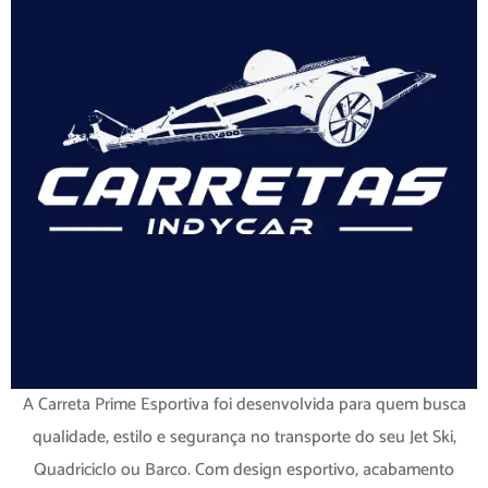
A Carreta Prime Esportiva foi desenvolvida para quem busca
qualidade, estilo e segurança no transporte do seu Jet Ski,
Quadriciclo ou Barco. Com design esportivo, acabamento