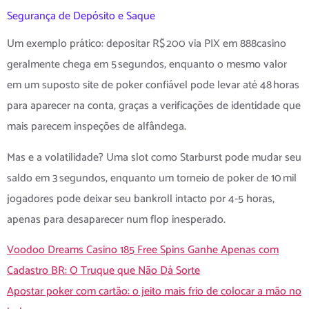
Segurança de Depósito e Saque
Um exemplo prático: depositar R$ 200 via PIX em 888casino
geralmente chega em 5 segundos, enquanto o mesmo valor
em um suposto site de poker confiável pode levar até 48 horas
para aparecer na conta, graças a verificações de identidade que
mais parecem inspeções de alfândega.
Mas e a volatilidade? Uma slot como Starburst pode mudar seu
saldo em 3 segundos, enquanto um torneio de poker de 10 mil
jogadores pode deixar seu bankroll intacto por 4‑5 horas,
apenas para desaparecer num flop inesperado.
Voodoo Dreams Casino 185 Free Spins Ganhe Apenas com
Cadastro BR: O Truque que Não Dá Sorte
Apostar poker com cartão: o jeito mais frio de colocar a mão no