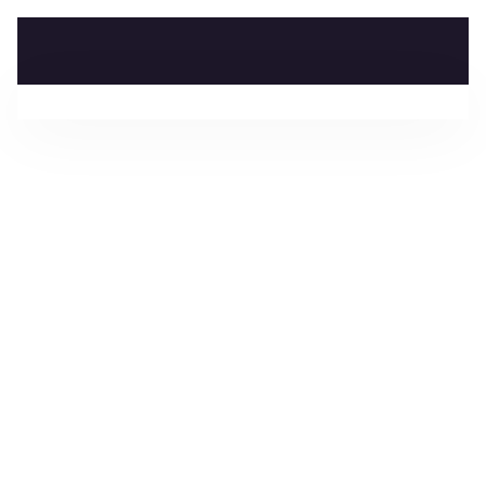
Site de jogos de
cassino online: o
mito do lucro
fácil
desmontado em
números crus
Site de jogos de
cassino online: o
mito do lucro