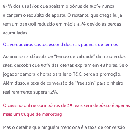
84% dos usuários que aceitam o bônus de 150% nunca
alcançam o requisito de aposta. O restante, que chega lá, já
tem um bankroll reduzido em média 35% devido às perdas
acumuladas.
Os verdadeiros custos escondidos nas páginas de termos
Ao analisar a cláusula de “tempo de validade” da maioria dos
sites, descobri que 90% das ofertas expiram em 48 horas. Se o
jogador demora 3 horas para ler o T&C, perde a promoção.
Além disso, a taxa de conversão de “free spin” para dinheiro
real raramente supera 1,2%.
O cassino online com bônus de 25 reais sem depósito é apenas
mais um truque de marketing
Mas o detalhe que ninguém menciona é a taxa de conversão