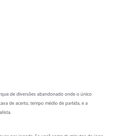
ente
e
arque de diversões abandonado onde o único
axa de acerto, tempo médio de partida, e a
lista.