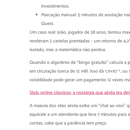
investimentos.
Marcação manual: 5 minutos de anotação man
Quest.
Um caso real: João, jogador de 38 anos, tentou ma
renderam 2 cartelas premiadas – um retorno de 4,2%
isolado, mas a matemática não perdoa.
Quando o algoritmo de “bingo gratuito” calcula a p
em circulação (cerca de 12 mil). Isso dá 1,11×10⁻⁶
volatilidade pode gerar um pagamento 12 vezes mai
Slots online clássicos: a nostalgia que ainda tira d
A maioria dos sites ainda exibe um “chat ao vivo” 
equivale a um atendente que leva 7 minutos para a
contas, sabe que a paciência tem preço.