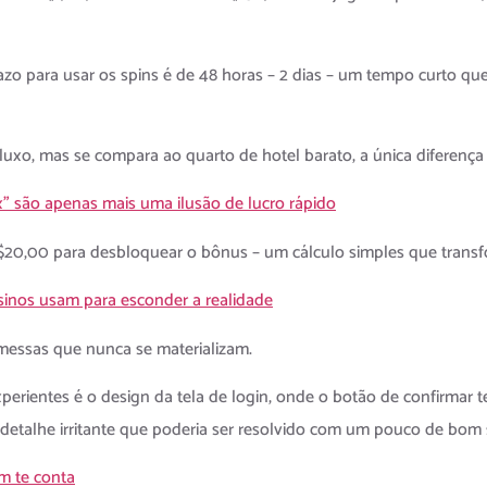
azo para usar os spins é de 48 horas – 2 dias – um tempo curto que
luxo, mas se compara ao quarto de hotel barato, a única diferença 
” são apenas mais uma ilusão de lucro rápido
20,00 para desbloquear o bônus – um cálculo simples que transf
ssinos usam para esconder a realidade
omessas que nunca se materializam.
erientes é o design da tela de login, onde o botão de confirmar te
detalhe irritante que poderia ser resolvido com um pouco de bom 
m te conta