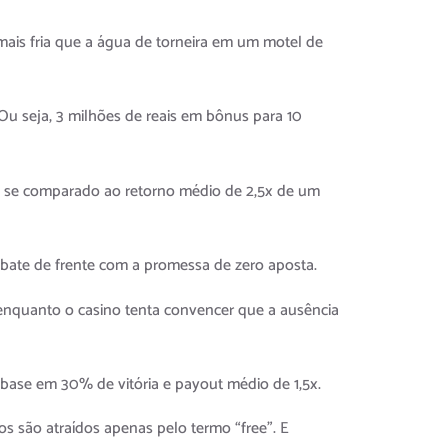
mais fria que a água de torneira em um motel de
u seja, 3 milhões de reais em bônus para 10
, se comparado ao retorno médio de 2,5x de um
 bate de frente com a promessa de zero aposta.
 enquanto o casino tenta convencer que a ausência
m base em 30% de vitória e payout médio de 1,5x.
 são atraídos apenas pelo termo “free”. E