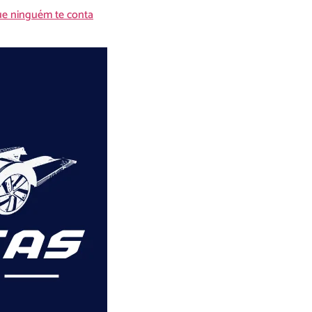
que ninguém te conta