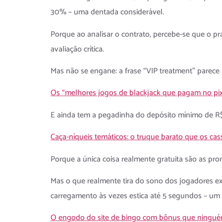
30% – uma dentada considerável.
Porque ao analisar o contrato, percebe-se que o pr
avaliação crítica.
Mas não se engane: a frase “VIP treatment” parece 
Os “melhores jogos de blackjack que pagam no pix
E ainda tem a pegadinha do depósito mínimo de R$
Caça-níqueis temáticos: o truque barato que os ca
Porque a única coisa realmente gratuita são as pr
Mas o que realmente tira do sono dos jogadores exp
carregamento às vezes estica até 5 segundos – um 
O engodo do site de bingo com bônus que ningué