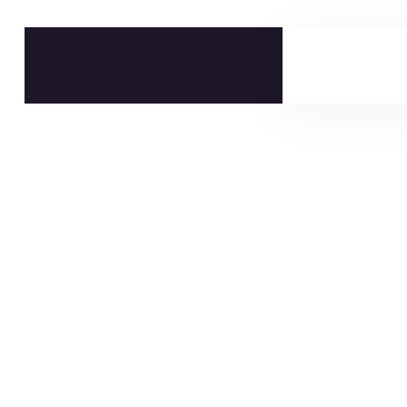
segurob
free sp
de apos
milagre
que ni