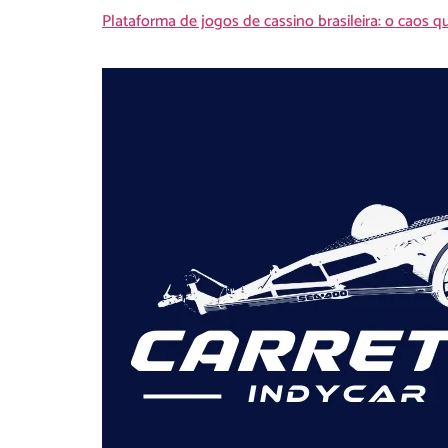
Plataforma de jogos de cassino brasileira: o caos 