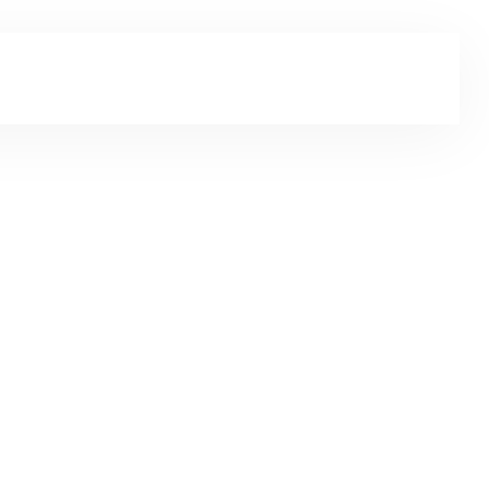
 150
igência
 – o
ting
iu