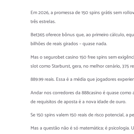
Em 2026, a promessa de 150 spins grátis sem rollo
três estrelas.
Bet365 oferece bônus que, ao primeiro cálculo, eq
bilhões de reais girados – quase nada.
Mas o segurobet casino 150 free spins sem exigên
slot como Starburst, gera, no melhor cenário, 375 
889.99 reais. Essa é a média que jogadores experi
Andar nos corredores da 888casino é quase como as
de requisitos de aposta é a nova idade de ouro.
Se 150 spins valem 150 reais de risco potencial, a 
Mas a questão não é só matemática; é psicologia.