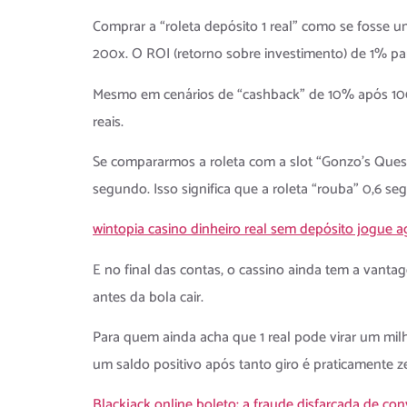
Comprar a “roleta depósito 1 real” como se fosse
200x. O ROI (retorno sobre investimento) de 1% pa
Mesmo em cenários de “cashback” de 10% após 100 re
reais.
Se compararmos a roleta com a slot “Gonzo’s Quest
segundo. Isso significa que a roleta “rouba” 0,6 s
wintopia casino dinheiro real sem depósito jogue ag
E no final das contas, o cassino ainda tem a van
antes da bola cair.
Para quem ainda acha que 1 real pode virar um milh
um saldo positivo após tanto giro é praticamente z
Blackjack online boleto: a fraude disfarçada de con