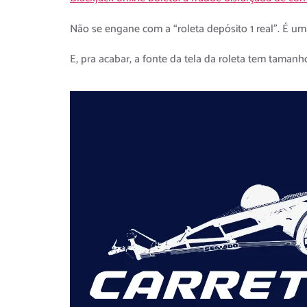
Não se engane com a “roleta depósito 1 real”. É u
E, pra acabar, a fonte da tela da roleta tem tamanho