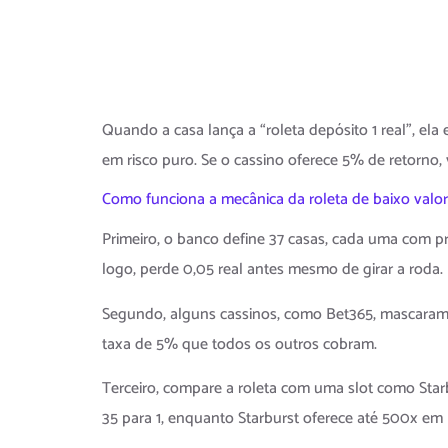
ningué
Quando a casa lança a “roleta depósito 1 real”, ela 
em risco puro. Se o cassino oferece 5% de retorno,
Como funciona a mecânica da roleta de baixo valor
Primeiro, o banco define 37 casas, cada uma com pr
logo, perde 0,05 real antes mesmo de girar a roda.
Segundo, alguns cassinos, como Bet365, mascaram 
taxa de 5% que todos os outros cobram.
Terceiro, compare a roleta com uma slot como Star
35 para 1, enquanto Starburst oferece até 500x em p