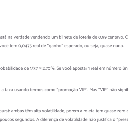
m te cont
está na verdade vendendo um bilhete de loteria de 0,99 centavo. O c
 você tem 0,0475 real de “ganho” esperado, ou seja, quase nada.
obabilidade de 1/37 ≈ 2,70%. Se você apostar 1 real em número úni
a taxa usando termos como “promoção VIP”. Mas “VIP” não signifi
burst: ambas têm alta volatilidade, porém a roleta tem quase ze
oucos segundos. A diferença de volatilidade não justifica o “presen