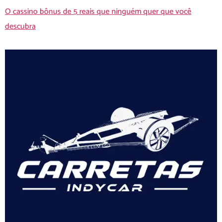
O cassino bônus de 5 reais que ninguém quer que você
descubra