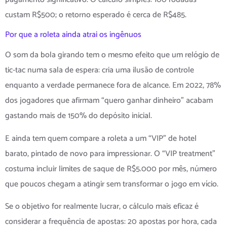
custam R$500; o retorno esperado é cerca de R$485.
Por que a roleta ainda atrai os ingênuos
O som da bola girando tem o mesmo efeito que um relógio de
tic‑tac numa sala de espera: cria uma ilusão de controle
enquanto a verdade permanece fora de alcance. Em 2022, 78%
dos jogadores que afirmam “quero ganhar dinheiro” acabam
gastando mais de 150% do depósito inicial.
E ainda tem quem compare a roleta a um “VIP” de hotel
barato, pintado de novo para impressionar. O “VIP treatment”
costuma incluir limites de saque de R$5.000 por mês, número
que poucos chegam a atingir sem transformar o jogo em vício.
Se o objetivo for realmente lucrar, o cálculo mais eficaz é
considerar a frequência de apostas: 20 apostas por hora, cada