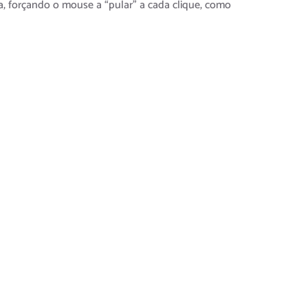
nça, forçando o mouse a “pular” a cada clique, como