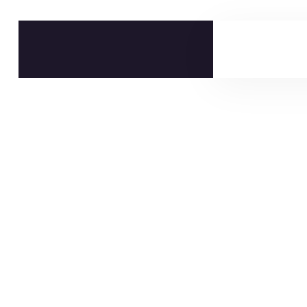
Roleta 
caos co
ningué
Roleta 
caos co