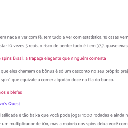
m te cont
em nada a ver com fé, tem tudo a ver com estatística. 18 casas verme
ar 10 vezes 5 reais, o risco de perder tudo é 1 em 37,7, quase exa
 spins Brasil: a trapaça elegante que ninguém comenta
 o que eles chamam de bônus é só um desconto no seu próprio pre
spin” que equivale a comer algodão doce na fila do banco.
ros e blefes
nzo’s Quest
olatilidade é tão baixa que você pode jogar 1000 rodadas e ainda 
ar um multiplicador de 10x, mas a maioria dos spins deixa você com