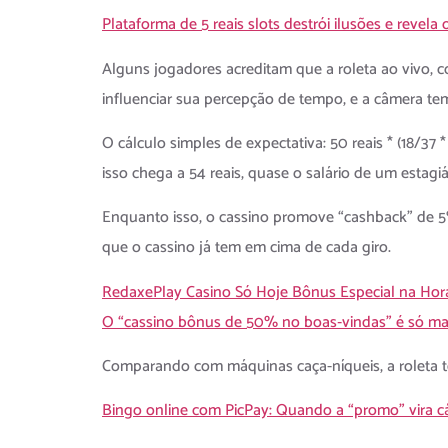
Plataforma de 5 reais slots destrói ilusões e revela
Alguns jogadores acreditam que a roleta ao vivo, c
influenciar sua percepção de tempo, e a câmera te
O cálculo simples de expectativa: 50 reais * (18/37 
isso chega a 54 reais, quase o salário de um estagiá
Enquanto isso, o cassino promove “cashback” de 5%
que o cassino já tem em cima de cada giro.
RedaxePlay Casino Só Hoje Bônus Especial na Hor
O “cassino bônus de 50% no boas‑vindas” é só ma
Comparando com máquinas caça-níqueis, a roleta te
Bingo online com PicPay: Quando a “promo” vira cá