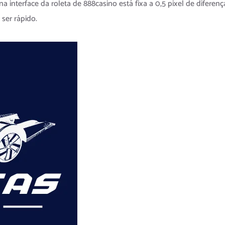
na interface da roleta de 888casino está fixa a 0,5 pixel de difere
ser rápido.