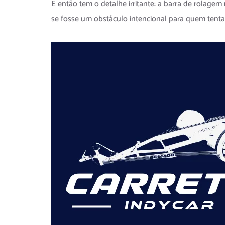
E então tem o detalhe irritante: a barra de rolagem 
se fosse um obstáculo intencional para quem tenta 