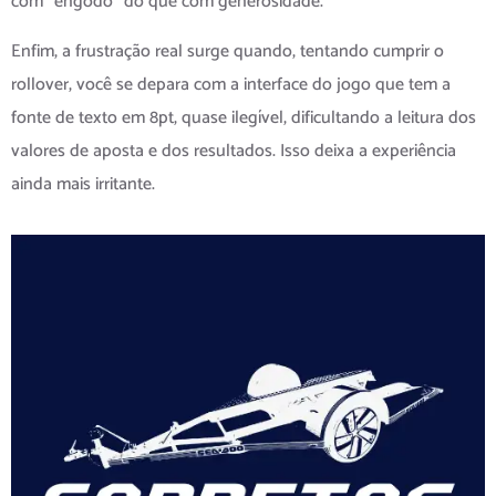
com “engodo” do que com generosidade.
Enfim, a frustração real surge quando, tentando cumprir o
rollover, você se depara com a interface do jogo que tem a
fonte de texto em 8pt, quase ilegível, dificultando a leitura dos
valores de aposta e dos resultados. Isso deixa a experiência
ainda mais irritante.