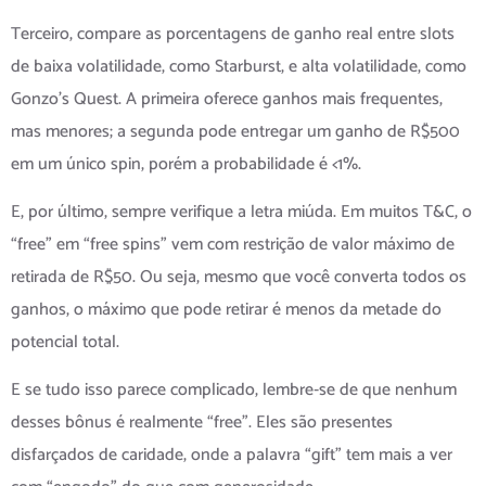
Terceiro, compare as porcentagens de ganho real entre slots
de baixa volatilidade, como Starburst, e alta volatilidade, como
Gonzo’s Quest. A primeira oferece ganhos mais frequentes,
mas menores; a segunda pode entregar um ganho de R$500
em um único spin, porém a probabilidade é <1%.
E, por último, sempre verifique a letra miúda. Em muitos T&C, o
“free” em “free spins” vem com restrição de valor máximo de
retirada de R$50. Ou seja, mesmo que você converta todos os
ganhos, o máximo que pode retirar é menos da metade do
potencial total.
E se tudo isso parece complicado, lembre‑se de que nenhum
desses bônus é realmente “free”. Eles são presentes
disfarçados de caridade, onde a palavra “gift” tem mais a ver