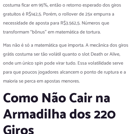
costuma ficar em 95%, então o retorno esperado dos giros
gratuitos é R$142,5. Porém, o rollover de 25x empurra a
necessidade de aposta para R$3.562,5. Números que
transformam “bônus” em matemática de tortura.
Mas não é só a matemática que importa. A mecânica dos giros
grátis costuma ser tão volátil quanto o slot Death or Alive,
onde um único spin pode virar tudo. Essa volatilidade serve
para que poucos jogadores alcancem o ponto de ruptura e a
maioria se perca em apostas menores.
Como Não Cair na
Armadilha dos 220
Giros