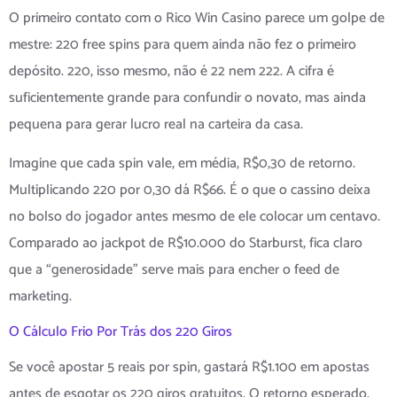
O primeiro contato com o Rico Win Casino parece um golpe de
mestre: 220 free spins para quem ainda não fez o primeiro
depósito. 220, isso mesmo, não é 22 nem 222. A cifra é
suficientemente grande para confundir o novato, mas ainda
pequena para gerar lucro real na carteira da casa.
Imagine que cada spin vale, em média, R$0,30 de retorno.
Multiplicando 220 por 0,30 dá R$66. É o que o cassino deixa
no bolso do jogador antes mesmo de ele colocar um centavo.
Comparado ao jackpot de R$10.000 do Starburst, fica claro
que a “generosidade” serve mais para encher o feed de
marketing.
O Cálculo Frio Por Trás dos 220 Giros
Se você apostar 5 reais por spin, gastará R$1.100 em apostas
antes de esgotar os 220 giros gratuitos. O retorno esperado,