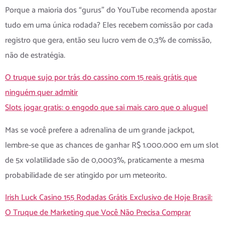
Porque a maioria dos “gurus” do YouTube recomenda apostar
tudo em uma única rodada? Eles recebem comissão por cada
registro que gera, então seu lucro vem de 0,3% de comissão,
não de estratégia.
O truque sujo por trás do cassino com 15 reais grátis que
ninguém quer admitir
Slots jogar gratis: o engodo que sai mais caro que o aluguel
Mas se você prefere a adrenalina de um grande jackpot,
lembre-se que as chances de ganhar R$ 1.000.000 em um slot
de 5x volatilidade são de 0,0003%, praticamente a mesma
probabilidade de ser atingido por um meteorito.
Irish Luck Casino 155 Rodadas Grátis Exclusivo de Hoje Brasil:
O Truque de Marketing que Você Não Precisa Comprar