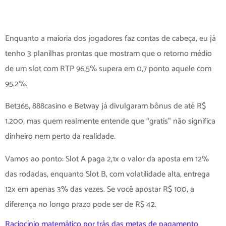
admitir
Enquanto a maioria dos jogadores faz contas de cabeça, eu já
tenho 3 planilhas prontas que mostram que o retorno médio
de um slot com RTP 96,5% supera em 0,7 ponto aquele com
95,2%.
Bet365, 888casino e Betway já divulgaram bônus de até R$
1.200, mas quem realmente entende que “gratis” não significa
dinheiro nem perto da realidade.
Vamos ao ponto: Slot A paga 2,1x o valor da aposta em 12%
das rodadas, enquanto Slot B, com volatilidade alta, entrega
12x em apenas 3% das vezes. Se você apostar R$ 100, a
diferença no longo prazo pode ser de R$ 42.
Raciocínio matemático por trás das metas de pagamento