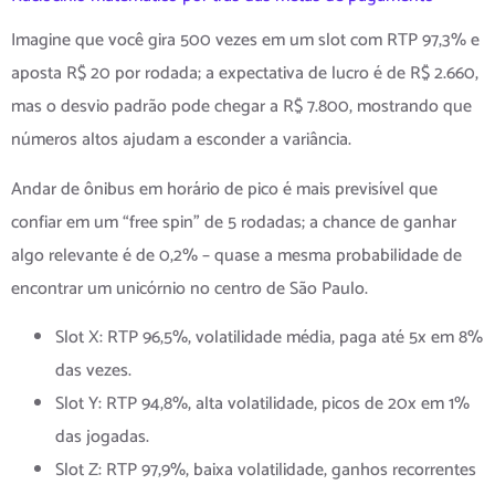
Imagine que você gira 500 vezes em um slot com RTP 97,3% e
aposta R$ 20 por rodada; a expectativa de lucro é de R$ 2.660,
mas o desvio padrão pode chegar a R$ 7.800, mostrando que
números altos ajudam a esconder a variância.
Andar de ônibus em horário de pico é mais previsível que
confiar em um “free spin” de 5 rodadas; a chance de ganhar
algo relevante é de 0,2% – quase a mesma probabilidade de
encontrar um unicórnio no centro de São Paulo.
Slot X: RTP 96,5%, volatilidade média, paga até 5x em 8%
das vezes.
Slot Y: RTP 94,8%, alta volatilidade, picos de 20x em 1%
das jogadas.
Slot Z: RTP 97,9%, baixa volatilidade, ganhos recorrentes