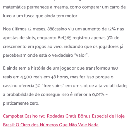
matemática permanece a mesma, como comparar um carro de
luxo a um fusca que ainda tem motor.
Nos últimos 12 meses, 888casino viu um aumento de 12% nas
apostas de slots, enquanto Bet365 registrou apenas 3% de
crescimento em jogos ao vivo, indicando que os jogadores já
perceberam onde está o verdadeiro “valor”.
E ainda tem a história de um jogador que transformou 150
reais em 4.500 reais em 48 horas, mas fez isso porque o
cassino oferecia 30 “free spins” em um slot de alta volatilidade;
a probabilidade de conseguir isso é inferior a 0,01% –
praticamente zero.
Campobet Casino 190 Rodadas Grátis Bônus Especial de Hoje
Brasil: O Circo dos Números Que Não Vale Nada