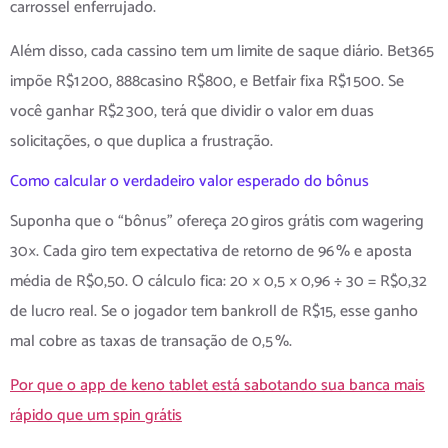
carrossel enferrujado.
Além disso, cada cassino tem um limite de saque diário. Bet365
impõe R$1 200, 888casino R$800, e Betfair fixa R$1 500. Se
você ganhar R$2 300, terá que dividir o valor em duas
solicitações, o que duplica a frustração.
Como calcular o verdadeiro valor esperado do bônus
Suponha que o “bônus” ofereça 20 giros grátis com wagering
30×. Cada giro tem expectativa de retorno de 96 % e aposta
média de R$0,50. O cálculo fica: 20 × 0,5 × 0,96 ÷ 30 = R$0,32
de lucro real. Se o jogador tem bankroll de R$15, esse ganho
mal cobre as taxas de transação de 0,5 %.
Por que o app de keno tablet está sabotando sua banca mais
rápido que um spin grátis