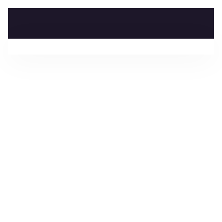
principalbet
casino bônus
sem depósito
saque
instantâneo
Brasil: a verdade
que ninguém
conta
principalbet