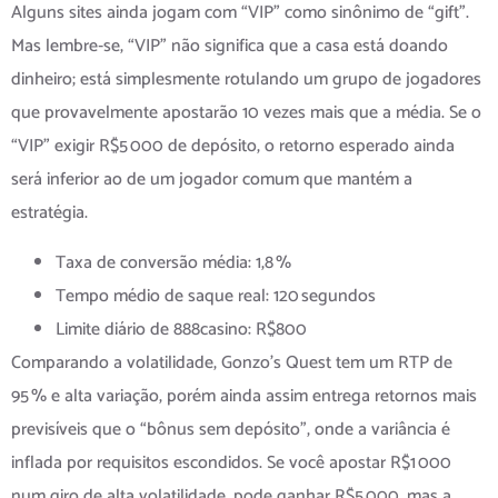
Alguns sites ainda jogam com “VIP” como sinônimo de “gift”.
Mas lembre‑se, “VIP” não significa que a casa está doando
dinheiro; está simplesmente rotulando um grupo de jogadores
que provavelmente apostarão 10 vezes mais que a média. Se o
“VIP” exigir R$5 000 de depósito, o retorno esperado ainda
será inferior ao de um jogador comum que mantém a
estratégia.
Taxa de conversão média: 1,8 %
Tempo médio de saque real: 120 segundos
Limite diário de 888casino: R$800
Comparando a volatilidade, Gonzo’s Quest tem um RTP de
95 % e alta variação, porém ainda assim entrega retornos mais
previsíveis que o “bônus sem depósito”, onde a variância é
inflada por requisitos escondidos. Se você apostar R$1 000
num giro de alta volatilidade, pode ganhar R$5 000, mas a