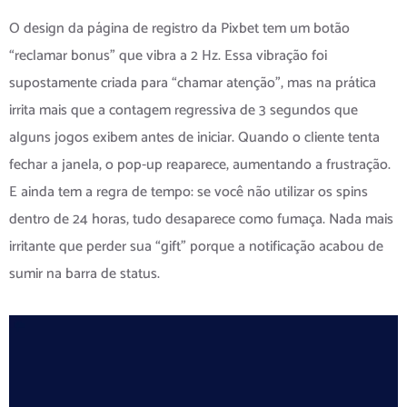
O design da página de registro da Pixbet tem um botão
“reclamar bonus” que vibra a 2 Hz. Essa vibração foi
supostamente criada para “chamar atenção”, mas na prática
irrita mais que a contagem regressiva de 3 segundos que
alguns jogos exibem antes de iniciar. Quando o cliente tenta
fechar a janela, o pop-up reaparece, aumentando a frustração.
E ainda tem a regra de tempo: se você não utilizar os spins
dentro de 24 horas, tudo desaparece como fumaça. Nada mais
irritante que perder sua “gift” porque a notificação acabou de
sumir na barra de status.