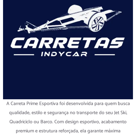
A Carreta Prime Esportiva foi desenvolvida para quem busca
qualidade, estilo e segurança no transporte do seu Jet Ski,
Quadriciclo ou Barco. Com design esportivo, acabamento
premium e estrutura reforçada, ela garante máxima