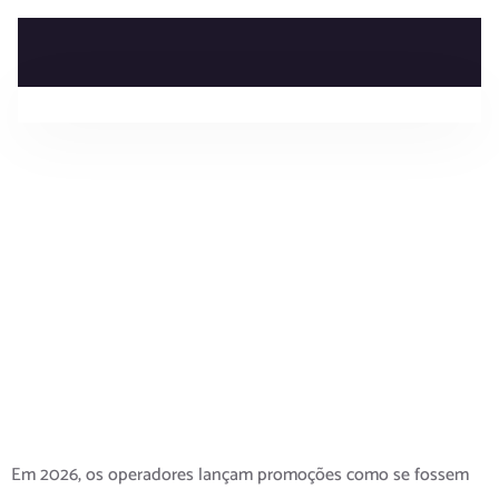
Oferta cassino
2026: o
“presente” que
ninguém pediu
Oferta cassino
2026: o
“presente” que
ninguém pediu
Em 2026, os operadores lançam promoções como se fossem