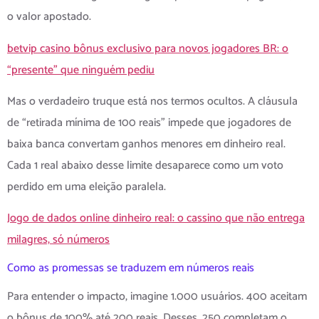
o valor apostado.
betvip casino bônus exclusivo para novos jogadores BR: o
“presente” que ninguém pediu
Mas o verdadeiro truque está nos termos ocultos. A cláusula
de “retirada mínima de 100 reais” impede que jogadores de
baixa banca convertam ganhos menores em dinheiro real.
Cada 1 real abaixo desse limite desaparece como um voto
perdido em uma eleição paralela.
Jogo de dados online dinheiro real: o cassino que não entrega
milagres, só números
Como as promessas se traduzem em números reais
Para entender o impacto, imagine 1.000 usuários. 400 aceitam
o bônus de 100% até 200 reais. Desses, 250 completam o