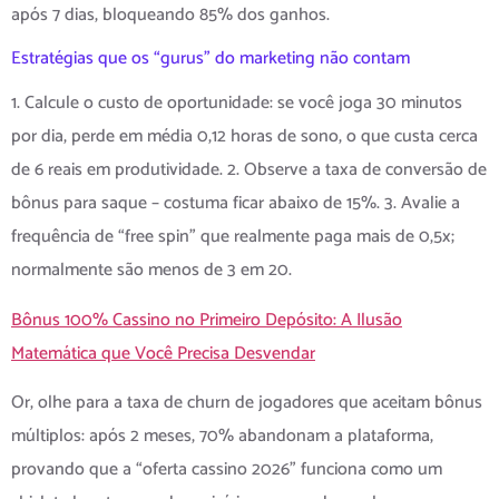
após 7 dias, bloqueando 85% dos ganhos.
Estratégias que os “gurus” do marketing não contam
1. Calcule o custo de oportunidade: se você joga 30 minutos
por dia, perde em média 0,12 horas de sono, o que custa cerca
de 6 reais em produtividade. 2. Observe a taxa de conversão de
bônus para saque – costuma ficar abaixo de 15%. 3. Avalie a
frequência de “free spin” que realmente paga mais de 0,5x;
normalmente são menos de 3 em 20.
Bônus 100% Cassino no Primeiro Depósito: A Ilusão
Matemática que Você Precisa Desvendar
Or, olhe para a taxa de churn de jogadores que aceitam bônus
múltiplos: após 2 meses, 70% abandonam a plataforma,
provando que a “oferta cassino 2026” funciona como um