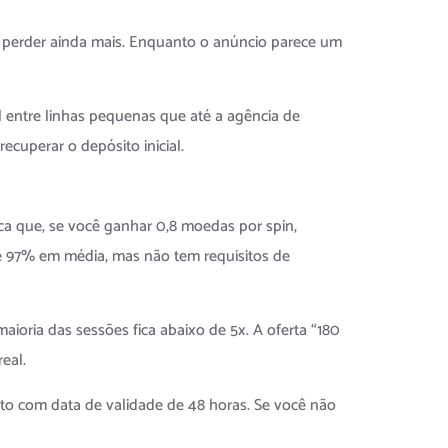
a perder ainda mais. Enquanto o anúncio parece um
entre linhas pequenas que até a agência de
uperar o depósito inicial.
ica que, se você ganhar 0,8 moedas por spin,
e 97% em média, mas não tem requisitos de
ioria das sessões fica abaixo de 5x. A oferta “180
eal.
dito com data de validade de 48 horas. Se você não