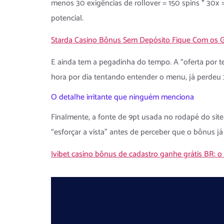
menos 30 exigências de rollover = 150 spins * 30x
potencial.
Starda Casino Bônus Sem Depósito Fique Com os
E ainda tem a pegadinha do tempo. A “oferta por te
hora por dia tentando entender o menu, já perdeu 
O detalhe irritante que ninguém menciona
Finalmente, a fonte de 9pt usada no rodapé do site
“esforçar a vista” antes de perceber que o bônus já
Ivibet casino bônus de cadastro ganhe grátis BR: 