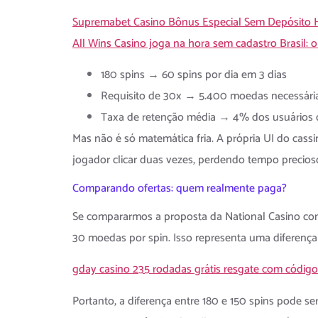
Supremabet Casino Bônus Especial Sem Depósito H
All Wins Casino joga na hora sem cadastro Brasil:
180 spins → 60 spins por dia em 3 dias
Requisito de 30x → 5.400 moedas necessária
Taxa de retenção média → 4% dos usuários 
Mas não é só matemática fria. A própria UI do cassi
jogador clicar duas vezes, perdendo tempo precioso
Comparando ofertas: quem realmente paga?
Se compararmos a proposta da National Casino com
30 moedas por spin. Isso representa uma diferença
gday casino 235 rodadas grátis resgate com código
Portanto, a diferença entre 180 e 150 spins pode s