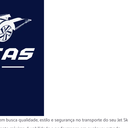
em busca qualidade, estilo e segurança no transporte do seu Jet Sk