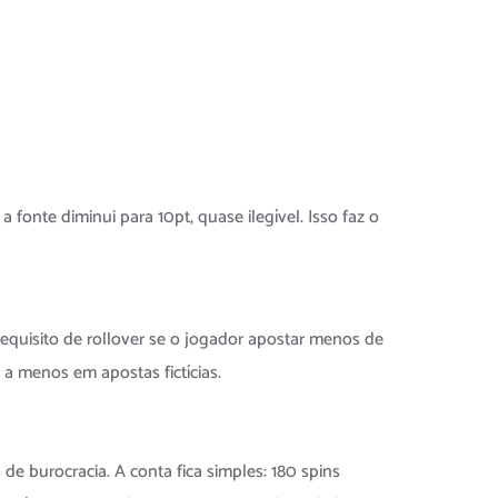
 fonte diminui para 10pt, quase ilegível. Isso faz o
quisito de rollover se o jogador apostar menos de
a menos em apostas fictícias.
e burocracia. A conta fica simples: 180 spins