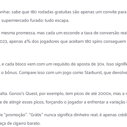
ganhar, sabe que 180 rodadas gratuitas são apenas um convite par
e supermercado furado: tudo escapa.
a mesma promessa, mas cada um esconde a taxa de conversão real 
023, apenas 4% dos jogadores que aceitam 180 spins conseguem rec
0, e cada bloco vem com um requisito de aposta de 30x. Isso signif
ar o bônus. Compare isso com um jogo como Starburst, que devolv
lta. Gonzo’s Quest, por exemplo, tem picos de até 2000x, mas a ma
 de atingir esses picos, forçando o jogador a enfrentar a variação r
e “promoção”. “Grátis” nunca significa dinheiro real; é apenas cré
ça de cigarro barato.