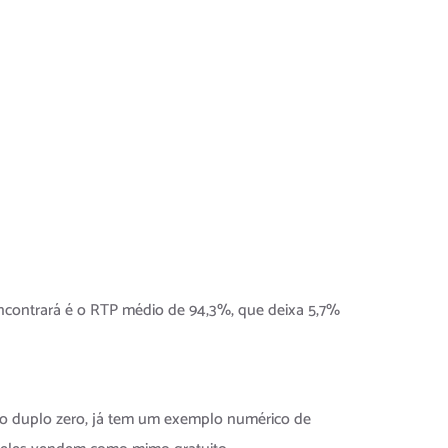
lidade
lusão
 encontrará é o RTP médio de 94,3%, que deixa 5,7%
ao duplo zero, já tem um exemplo numérico de