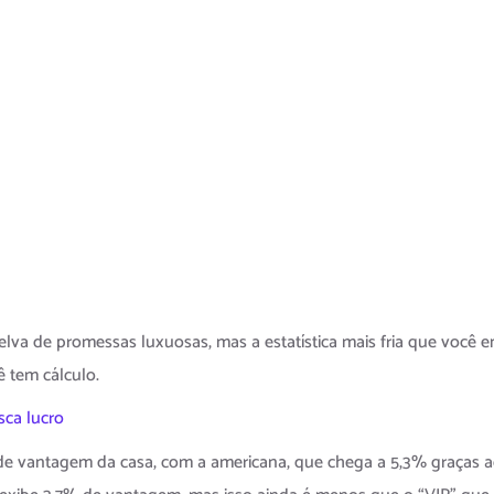
uel: a rea
 trás da i
P”
elva de promessas luxuosas, mas a estatística mais fria que você
 tem cálculo.
sca lucro
 de vantagem da casa, com a americana, que chega a 5,3% graças 