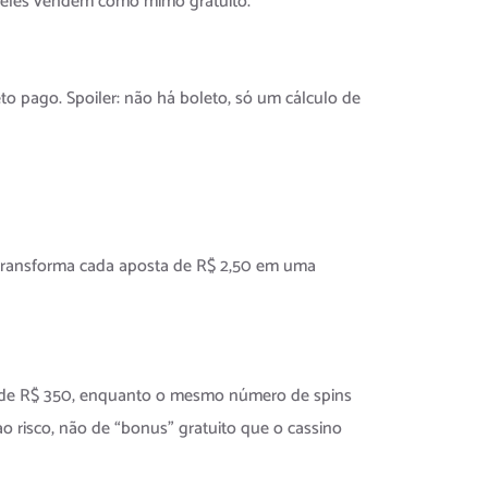
e eles vendem como mimo gratuito.
to pago. Spoiler: não há boleto, só um cálculo de
e transforma cada aposta de R$ 2,50 em uma
 é de R$ 350, enquanto o mesmo número de spins
 risco, não de “bonus” gratuito que o cassino