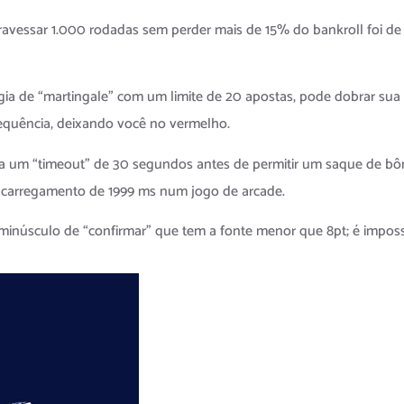
vessar 1.000 rodadas sem perder mais de 15% do bankroll foi de 
gia de “martingale” com um limite de 20 apostas, pode dobrar sua 
equência, deixando você no vermelho.
a um “timeout” de 30 segundos antes de permitir um saque de bôn
 carregamento de 1999 ms num jogo de arcade.
minúsculo de “confirmar” que tem a fonte menor que 8pt; é imposs