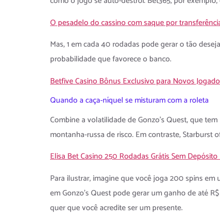
como o jogo se auto‑destrói. Bet365, por exemplo
O pesadelo do cassino com saque por transferência
Mas, 1 em cada 40 rodadas pode gerar o tão desejad
probabilidade que favorece o banco.
Betfive Casino Bônus Exclusivo para Novos Jogad
Quando a caça‑níquel se misturam com a roleta
Combine a volatilidade de Gonzo’s Quest, que tem 
montanha-russa de risco. Em contraste, Starburst o
Elisa Bet Casino 250 Rodadas Grátis Sem Depósito 
Para ilustrar, imagine que você joga 200 spins e
em Gonzo’s Quest pode gerar um ganho de até R$ 1.
quer que você acredite ser um presente.