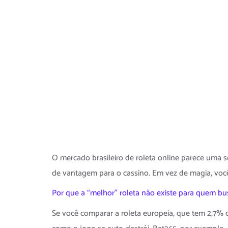
caça niq
crua por
dos “VI
O mercado brasileiro de roleta online parece uma s
de vantagem para o cassino. Em vez de magia, você
Por que a “melhor” roleta não existe para quem bu
Se você comparar a roleta europeia, que tem 2,7%