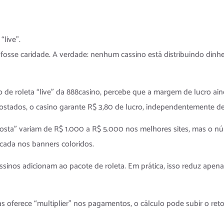
“live”.
 fosse caridade. A verdade: nenhum cassino está distribuindo dinhe
o de roleta “live” da 888casino, percebe que a margem de lucro ain
stados, o casino garante R$ 3,80 de lucro, independentemente de 
posta” variam de R$ 1.000 a R$ 5.000 nos melhores sites, mas o n
acada nos banners coloridos.
ssinos adicionam ao pacote de roleta. Em prática, isso reduz apen
s oferece “multiplier” nos pagamentos, o cálculo pode subir o re