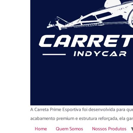
A Carreta Prime Esportiva foi desenvolvida para qu
acabamento premium e estrutura reforçada, ela ga
Home
Quem Somos
Nossos Produtos