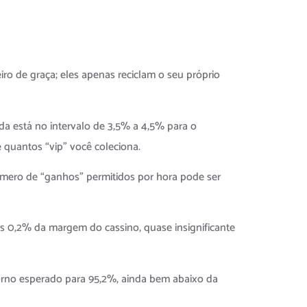
iro de graça; eles apenas reciclam o seu próprio
da está no intervalo de 3,5% a 4,5% para o
quantos “vip” você coleciona.
úmero de “ganhos” permitidos por hora pode ser
as 0,2% da margem do cassino, quase insignificante
torno esperado para 95,2%, ainda bem abaixo da