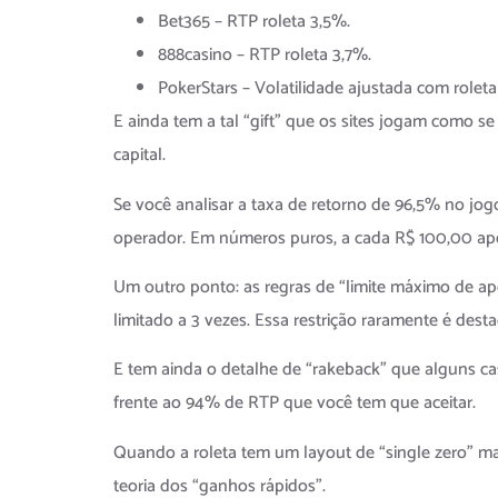
Bet365 – RTP roleta 3,5%.
888casino – RTP roleta 3,7%.
PokerStars – Volatilidade ajustada com roleta 
E ainda tem a tal “gift” que os sites jogam como se
capital.
Se você analisar a taxa de retorno de 96,5% no jog
operador. Em números puros, a cada R$ 100,00 apo
Um outro ponto: as regras de “limite máximo de a
limitado a 3 vezes. Essa restrição raramente é dest
E tem ainda o detalhe de “rakeback” que alguns ca
frente ao 94% de RTP que você tem que aceitar.
Quando a roleta tem um layout de “single zero” ma
teoria dos “ganhos rápidos”.