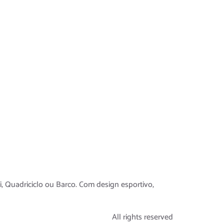
i, Quadriciclo ou Barco. Com design esportivo,
All rights reserved