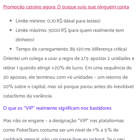
Promoção cassino agora: O truque sujo que ninguém conta
Limite mínimo: 0,10 R$ (ideal para testes)
Limite máximo: 5000 R$ (para quem realmente tem
dinheiro)
Tempo de carregamento: 85‑120 ms (diferença crítica)
Orientei um colega a usar a regra de 2/3: apostar 2 unidades e
retirar 1 quando atingir +20% de lucro. Em uma sequência de
30 apostas, ele terminou com +6 unidades – um retorno de
20% sobre o capital, mas só porque parou antes do inevitável
cataclismo da variância.
O que os “VIP” realmente significam nos bastidores
Mas não se engane – a designação “VIP” nas plataformas
como PokerStars costuma ser um nível de 1 % a 5 % de
cashback mensal, não um passe livre ao jackpot. Se o seu