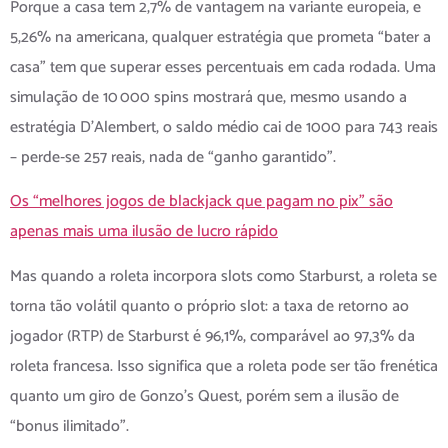
Porque a casa tem 2,7% de vantagem na variante europeia, e
5,26% na americana, qualquer estratégia que prometa “bater a
casa” tem que superar esses percentuais em cada rodada. Uma
simulação de 10 000 spins mostrará que, mesmo usando a
estratégia D’Alembert, o saldo médio cai de 1000 para 743 reais
– perde‑se 257 reais, nada de “ganho garantido”.
Os “melhores jogos de blackjack que pagam no pix” são
apenas mais uma ilusão de lucro rápido
Mas quando a roleta incorpora slots como Starburst, a roleta se
torna tão volátil quanto o próprio slot: a taxa de retorno ao
jogador (RTP) de Starburst é 96,1%, comparável ao 97,3% da
roleta francesa. Isso significa que a roleta pode ser tão frenética
quanto um giro de Gonzo’s Quest, porém sem a ilusão de
“bonus ilimitado”.