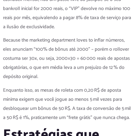
bankroll inicial for 2000 reais, o “VIP” devolve no máximo 100
reais por mês, equivalendo a pagar 8% de taxa de serviço para
a ilusão de exclusividade.
Because the marketing department loves to inflar números,
eles anunciam “100% de bônus até 2000” – porém o rollover
costuma ser 30x, ou seja, 2000×30 = 60 000 reais de apostas
obrigatórias, o que em média leva a um prejuízo de 12 % do
depósito original.
Enquanto isso, as mesas de roleta com 0,20 R$ de aposta
mínima exigem que você jogue ao menos 5 mil vezes para
desbloquear um bônus de 50 R$. A taxa de conversão de 5 mil
a 50 R$ é 1%, praticamente um “frete grátis” que nunca chega.
Estratégias que