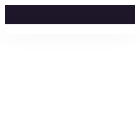
Melhor roleta
2026: o único
jeito de não
perder seu
tempo
Melhor roleta
2026: o único
jeito de não
perder seu