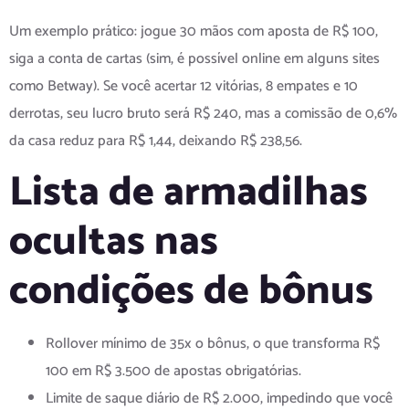
Um exemplo prático: jogue 30 mãos com aposta de R$ 100,
siga a conta de cartas (sim, é possível online em alguns sites
como Betway). Se você acertar 12 vitórias, 8 empates e 10
derrotas, seu lucro bruto será R$ 240, mas a comissão de 0,6%
da casa reduz para R$ 1,44, deixando R$ 238,56.
Lista de armadilhas
ocultas nas
condições de bônus
Rollover mínimo de 35x o bônus, o que transforma R$
100 em R$ 3.500 de apostas obrigatórias.
Limite de saque diário de R$ 2.000, impedindo que você