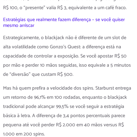
R$ 100, o “presente” valia R$ 3, equivalente a um café fraco.
Estratégias que realmente fazem diferença – se você quiser
mesmo arriscar
Estrategicamente, o blackjack não é diferente de um slot de
alta volatilidade como Gonzo’s Quest: a diferença está na
capacidade de controlar a exposição. Se você apostar R$ 50
por mão e perder 10 mãos seguidas, isso equivale a 5 minutos
de “diversão” que custam R$ 500.
Mas há quem prefira a velocidade dos spins. Starburst entrega
um retorno de 96,1% em 100 rodadas, enquanto o blackjack
tradicional pode alcançar 99,5% se você seguir a estratégia
básica à letra. A diferença de 3,4 pontos percentuais parece
pequena até você perder R$ 2.000 em 40 mãos versus R$
1.000 em 200 spins.