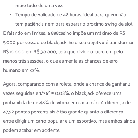
retire tudo de uma vez.
Tempo de validade de 48 horas, ideal para quem não
tem paciência nem para esperar o próximo swing de slot.
E falando em limites, a 888casino impõe um máximo de R$
5.000 por sessão de blackjack. Se o seu objetivo é transformar
R$ 10.000 em R$ 30.000, terá que dividir o lucro em pelo
menos três sessões, o que aumenta as chances de erro
humano em 33%.
Agora, comparando com a roleta, onde a chance de ganhar 2
vezes seguidas é 1/36² ≈ 0,08%, o blackjack oferece uma
probabilidade de 48% de vitória em cada mão. A diferença de
47,92 pontos percentuais é tão grande quanto a diferença
entre dirigir um carro popular e um esportivo, mas ambos ainda
podem acabar em acidente.