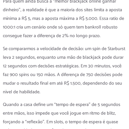
Para quem ainda busca a “melhor blackjack online ganhar
dinheiro”, a realidade é que a maioria dos sites limita a aposta
mínima a R$ 5, mas a aposta máxima a R$ 5.000. Essa ratio de
1000:1 cria um cenário onde só quem tem bankroll robusto
consegue fazer a diferença de 2% no longo prazo.
Se compararmos a velocidade de decisão: um spin de Starburst
leva 2 segundos, enquanto uma mão de blackjack pode durar
12 segundos com decisões estratégicas. Em 30 minutos, você
faz 900 spins ou 150 mãos. A diferença de 750 decisões pode
mudar o resultado final em até R$ 1.500, dependendo do seu
nível de habilidade.
Quando a casa define um “tempo de espera” de 5 segundos
entre mãos, isso impede que você jogue em ritmo de blitz,
forçando a “reflexão”. Em slots, o tempo de espera é quase