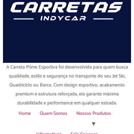
A Carreta Prime Esportiva foi desenvolvida para quem busca
qualidade, estilo e segurança no transporte do seu Jet Ski,
Quadriciclo ou Barco. Com design esportivo, acabamento
premium e estrutura reforçada, ela garante máxima
durabilidade e performance em qualquer estrada.
Home
Quem Somos
Nossos Produtos