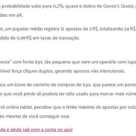
; a probabilidade sobe para 0,2%, quase o dobro de Gonzo’s Quest,
ídeo em 4K.
t, um jogador médio registra 12 apostas de 2 R$, totalizando 24 R$ 
ondido de 0,99 R$ em taxas de transação.
posta” com fonte 9 pt, tão pequeno que nem um operário com lupa c
sível força cliques duplos, gerando apostas não intencionais.
 usa um ícone de carrinho de compras de 5 px, que parece um ponto
o que você perde ali poderia ter sido usado para marcar mais núm
ô online tablet, perceber que o limite máximo de apostas por rod
tes mesmo de você conseguir usar.
da e ainda sair com a conta no azul