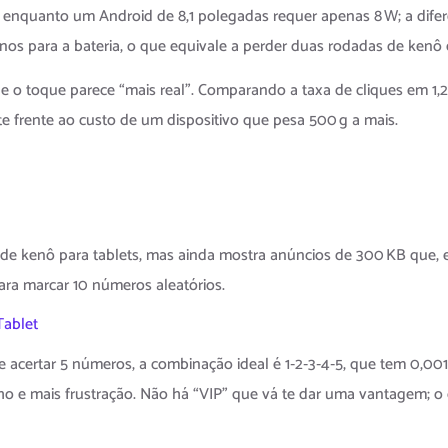
 enquanto um Android de 8,1 polegadas requer apenas 8 W; a dife
nos para a bateria, o que equivale a perder duas rodadas de kenô
ue o toque parece “mais real”. Comparando a taxa de cliques em 1
te frente ao custo de um dispositivo que pesa 500 g a mais.
ção de kenô para tablets, mas ainda mostra anúncios de 300 KB qu
ra marcar 10 números aleatórios.
Tablet
e acertar 5 números, a combinação ideal é 1‑2‑3‑4‑5, que tem 0,
ho e mais frustração. Não há “VIP” que vá te dar uma vantagem; o