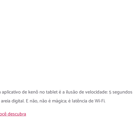
 Por Trás
s que Vo
plicativo de kenô no tablet é a ilusão de velocidade: 5 segundos 
eia digital. E não, não é mágica; é latência de Wi‑Fi.
você descubra