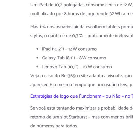
Um iPad de 10,2 polegadas consome cerca de 12 W,
multiplicado por 8 horas de jogo rende 32 Wh a me
Mas 1 % dos usuários ainda escolhem tablets porq
stylus, o ganho é de 0,3 % – praticamente irrelevan
iPad (10,2″) – 12 W consumo
Galaxy Tab (8,1″) – 8 W consumo
Lenovo Tab (10,1″) – 10 W consumo
Veja o caso do Bet365: o site adapta a visualiza
aparecer. É o mesmo tempo que um usuário leva pa
Estratégias de Jogo que Funcionam – ou Não – no 
Se você está tentando maximizar a probabilidade d
retorno de um slot Starburst – mas com menos bril
de números para todos.