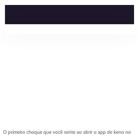
keno no iPhone:
o cassino de
bolso que não
paga nada
keno no iPhone:
o cassino de
bolso que não
paga nada
O primeiro choque que você sente ao abrir o app de keno no