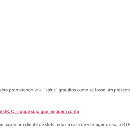
o lucro fá
tado em 
s
asino prometendo 200 “spins” gratuitos como se fosse um present
e BR: O Truque sujo que ninguém conta
ue baixar um cliente de slots reduz a casa de vantagem; não, o RTP