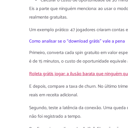
Calcular o custo de oportunidade de 30 minu
Eis a parte que ninguém menciona: ao usar o modo 
realmente gratuitas.
Um exemplo prático: 47 jogadores criaram contas e
Como analisar se o “download grátis” vale a pena
Primeiro, converta cada spin gratuito em valor es
é de 15 minutos, o custo de oportunidade equivale
Roleta grátis jogar: a ilusão barata que ninguém qu
E depois, compare a taxa de churn. No último trim
reais em receita adicional.
Segundo, teste a latência da conexão. Uma queda
não foi registrado a tempo.