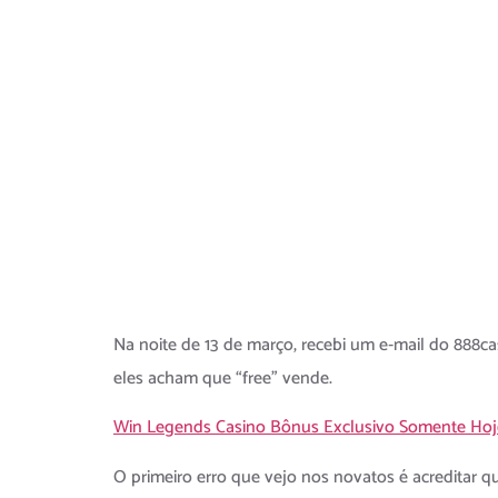
o mito d
desmon
minuto
Na noite de 13 de março, recebi um e‑mail do 888c
eles acham que “free” vende.
Win Legends Casino Bônus Exclusivo Somente Hoj
O primeiro erro que vejo nos novatos é acreditar q