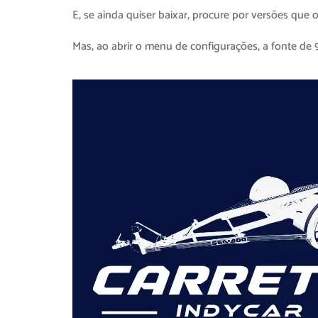
E, se ainda quiser baixar, procure por versões que
Mas, ao abrir o menu de configurações, a fonte de