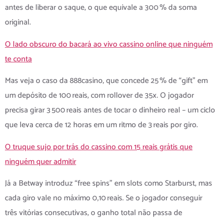
antes de liberar o saque, o que equivale a 300 % da soma
original.
O lado obscuro do bacará ao vivo cassino online que ninguém
te conta
Mas veja o caso da 888casino, que concede 25 % de “gift” em
um depósito de 100 reais, com rollover de 35x. O jogador
precisa girar 3 500 reais antes de tocar o dinheiro real – um ciclo
que leva cerca de 12 horas em um ritmo de 3 reais por giro.
O truque sujo por trás do cassino com 15 reais grátis que
ninguém quer admitir
Já a Betway introduz “free spins” em slots como Starburst, mas
cada giro vale no máximo 0,10 reais. Se o jogador conseguir
três vitórias consecutivas, o ganho total não passa de