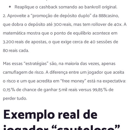
Reaplique o cashback somando ao bankroll original.
2. Aproveite a “promoção de depósito duplo” da 888casino,
que dobra o depósito até 300 reais, mas tem rollover de 40x. A
matemática mostra que o ponto de equilíbrio acontece em
3.200 reais de apostas, o que exige cerca de 40 sessões de
80 reais cada.
Mas essas “estratégias” são, na maioria das vezes, apenas
camuflagem de risco. A diferença entre um jogador que aceita
o risco e um que acredita em “free money” está na expectativa:
0,15 % de chance de ganhar 5 mil reais versus 99,85 % de
perder tudo.
Exemplo real de