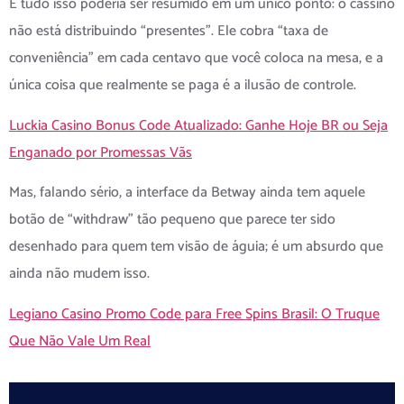
E tudo isso poderia ser resumido em um único ponto: o cassino
não está distribuindo “presentes”. Ele cobra “taxa de
conveniência” em cada centavo que você coloca na mesa, e a
única coisa que realmente se paga é a ilusão de controle.
Luckia Casino Bonus Code Atualizado: Ganhe Hoje BR ou Seja
Enganado por Promessas Vãs
Mas, falando sério, a interface da Betway ainda tem aquele
botão de “withdraw” tão pequeno que parece ter sido
desenhado para quem tem visão de águia; é um absurdo que
ainda não mudem isso.
Legiano Casino Promo Code para Free Spins Brasil: O Truque
Que Não Vale Um Real