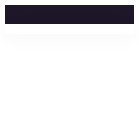
Jogos que dão
dinheiro de
verdade de
cassino: a ilusão
revelada em
números frios
Jogos que dão
dinheiro de
verdade de