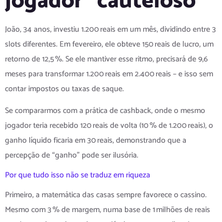
jogador “cauteloso”
João, 34 anos, investiu 1.200 reais em um mês, dividindo entre 3
slots diferentes. Em fevereiro, ele obteve 150 reais de lucro, um
retorno de 12,5 %. Se ele mantiver esse ritmo, precisará de 9,6
meses para transformar 1.200 reais em 2.400 reais – e isso sem
contar impostos ou taxas de saque.
Se compararmos com a prática de cashback, onde o mesmo
jogador teria recebido 120 reais de volta (10 % de 1.200 reais), o
ganho líquido ficaria em 30 reais, demonstrando que a
percepção de “ganho” pode ser ilusória.
Por que tudo isso não se traduz em riqueza
Primeiro, a matemática das casas sempre favorece o cassino.
Mesmo com 3 % de margem, numa base de 1 milhões de reais