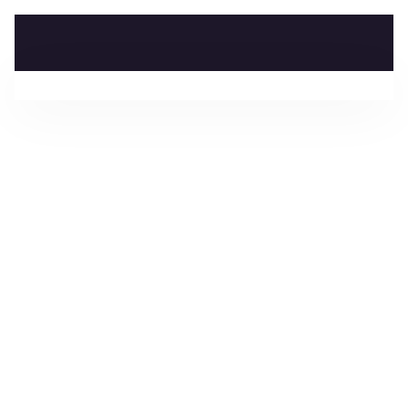
Jogos de cassino
online que
pagam de
verdade: A
queda de
glamour que
ninguém te
conta
Jogos de cassino