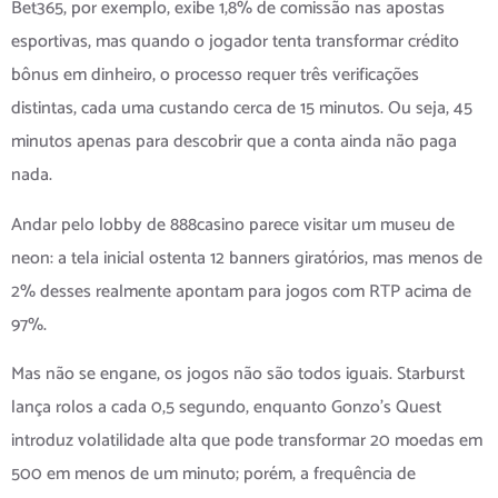
Bet365, por exemplo, exibe 1,8% de comissão nas apostas
esportivas, mas quando o jogador tenta transformar crédito
bônus em dinheiro, o processo requer três verificações
distintas, cada uma custando cerca de 15 minutos. Ou seja, 45
minutos apenas para descobrir que a conta ainda não paga
nada.
Andar pelo lobby de 888casino parece visitar um museu de
neon: a tela inicial ostenta 12 banners giratórios, mas menos de
2% desses realmente apontam para jogos com RTP acima de
97%.
Mas não se engane, os jogos não são todos iguais. Starburst
lança rolos a cada 0,5 segundo, enquanto Gonzo’s Quest
introduz volatilidade alta que pode transformar 20 moedas em
500 em menos de um minuto; porém, a frequência de