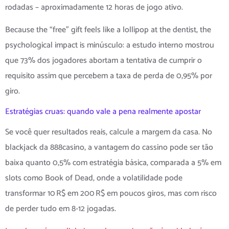
rodadas – aproximadamente 12 horas de jogo ativo.
Because the “free” gift feels like a lollipop at the dentist, the
psychological impact is minúsculo: a estudo interno mostrou
que 73% dos jogadores abortam a tentativa de cumprir o
requisito assim que percebem a taxa de perda de 0,95% por
giro.
Estratégias cruas: quando vale a pena realmente apostar
Se você quer resultados reais, calcule a margem da casa. No
blackjack da 888casino, a vantagem do cassino pode ser tão
baixa quanto 0,5% com estratégia básica, comparada a 5% em
slots como Book of Dead, onde a volatilidade pode
transformar 10 R$ em 200 R$ em poucos giros, mas com risco
de perder tudo em 8‑12 jogadas.