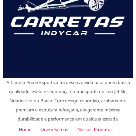
A Carreta Prime Esportiva foi desenvolvida para quem busca
qualidade, estilo e segurança no transporte do seu Jet Ski,
Quadriciclo ou Barco. Com design esportivo, acabamento
premium e estrutura reforçada, ela garante máxima
durabilidade e performance em qualquer estrada.
Home
Quem Somos
Nossos Produtos