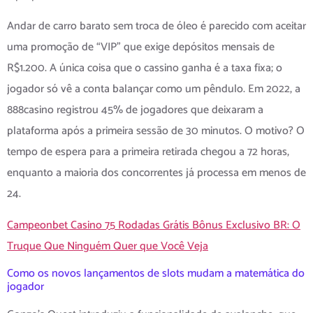
Andar de carro barato sem troca de óleo é parecido com aceitar
uma promoção de “VIP” que exige depósitos mensais de
R$1.200. A única coisa que o cassino ganha é a taxa fixa; o
jogador só vê a conta balançar como um pêndulo. Em 2022, a
888casino registrou 45% de jogadores que deixaram a
plataforma após a primeira sessão de 30 minutos. O motivo? O
tempo de espera para a primeira retirada chegou a 72 horas,
enquanto a maioria dos concorrentes já processa em menos de
24.
Campeonbet Casino 75 Rodadas Grátis Bônus Exclusivo BR: O
Truque Que Ninguém Quer que Você Veja
Como os novos lançamentos de slots mudam a matemática do
jogador