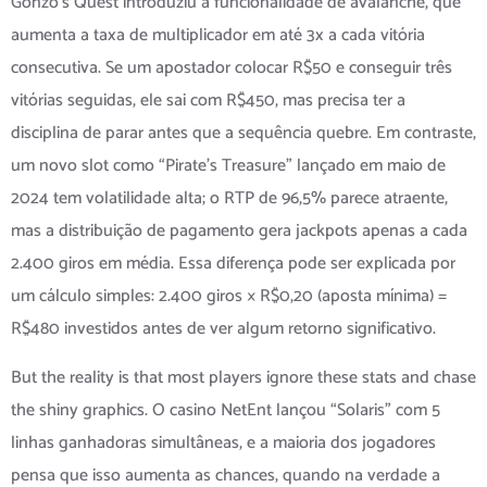
Gonzo’s Quest introduziu a funcionalidade de avalanche, que
aumenta a taxa de multiplicador em até 3x a cada vitória
consecutiva. Se um apostador colocar R$50 e conseguir três
vitórias seguidas, ele sai com R$450, mas precisa ter a
disciplina de parar antes que a sequência quebre. Em contraste,
um novo slot como “Pirate’s Treasure” lançado em maio de
2024 tem volatilidade alta; o RTP de 96,5% parece atraente,
mas a distribuição de pagamento gera jackpots apenas a cada
2.400 giros em média. Essa diferença pode ser explicada por
um cálculo simples: 2.400 giros × R$0,20 (aposta mínima) =
R$480 investidos antes de ver algum retorno significativo.
But the reality is that most players ignore these stats and chase
the shiny graphics. O casino NetEnt lançou “Solaris” com 5
linhas ganhadoras simultâneas, e a maioria dos jogadores
pensa que isso aumenta as chances, quando na verdade a