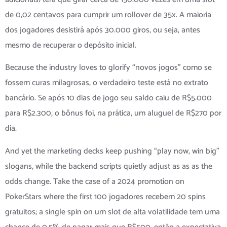
de 0,02 centavos para cumprir um rollover de 35x. A maioria
dos jogadores desistirá após 30.000 giros, ou seja, antes
mesmo de recuperar o depósito inicial.
Because the industry loves to glorify “novos jogos” como se
fossem curas milagrosas, o verdadeiro teste está no extrato
bancário. Se após 10 dias de jogo seu saldo caiu de R$5.000
para R$2.300, o bônus foi, na prática, um aluguel de R$270 por
dia.
And yet the marketing decks keep pushing “play now, win big”
slogans, while the backend scripts quietly adjust as as as the
odds change. Take the case of a 2024 promotion on
PokerStars where the first 100 jogadores recebem 20 spins
gratuitos; a single spin on um slot de alta volatilidade tem uma