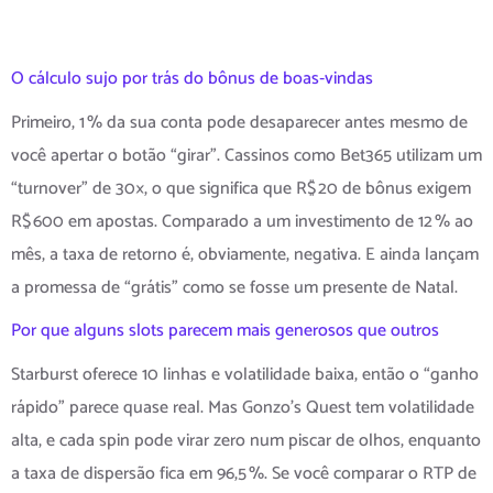
ninguém conta
O cálculo sujo por trás do bônus de boas‑vindas
Primeiro, 1 % da sua conta pode desaparecer antes mesmo de
você apertar o botão “girar”. Cassinos como Bet365 utilizam um
“turnover” de 30×, o que significa que R$ 20 de bônus exigem
R$ 600 em apostas. Comparado a um investimento de 12 % ao
mês, a taxa de retorno é, obviamente, negativa. E ainda lançam
a promessa de “grátis” como se fosse um presente de Natal.
Por que alguns slots parecem mais generosos que outros
Starburst oferece 10 linhas e volatilidade baixa, então o “ganho
rápido” parece quase real. Mas Gonzo’s Quest tem volatilidade
alta, e cada spin pode virar zero num piscar de olhos, enquanto
a taxa de dispersão fica em 96,5 %. Se você comparar o RTP de