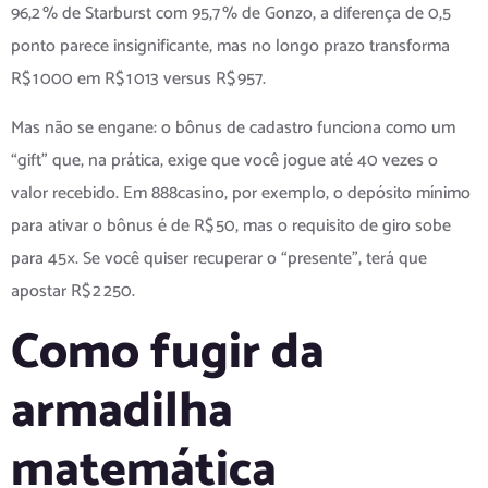
96,2 % de Starburst com 95,7 % de Gonzo, a diferença de 0,5
ponto parece insignificante, mas no longo prazo transforma
R$ 1 000 em R$ 1 013 versus R$ 957.
Mas não se engane: o bônus de cadastro funciona como um
“gift” que, na prática, exige que você jogue até 40 vezes o
valor recebido. Em 888casino, por exemplo, o depósito mínimo
para ativar o bônus é de R$ 50, mas o requisito de giro sobe
para 45×. Se você quiser recuperar o “presente”, terá que
apostar R$ 2 250.
Como fugir da
armadilha
matemática