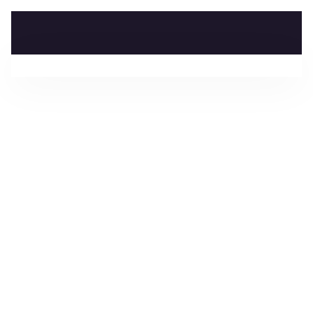
Jogo de roleta
para celular: a
realidade crua
que ninguém te
conta
Jogo de roleta
para celular: a
realidade crua
que ninguém te