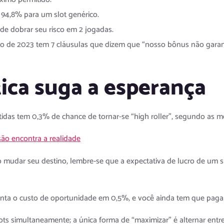
s 94,8% para um slot genérico.
pode dobrar seu risco em 2 jogadas.
rato de 2023 tem 7 cláusulas que dizem que “nosso bônus não gar
ca suga a esperança
das tem 0,3% de chance de tornar-se “high roller”, segundo as mét
são encontra a realidade
ão mudar seu destino, lembre‑se que a expectativa de lucro de um 
nta o custo de oportunidade em 0,5%, e você ainda tem que pagar 
ts simultaneamente; a única forma de “maximizar” é alternar entr