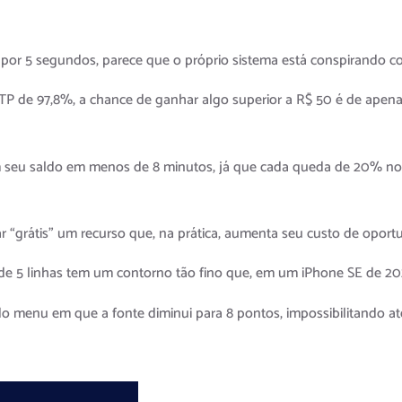
por 5 segundos, parece que o próprio sistema está conspirando co
P de 97,8%, a chance de ganhar algo superior a R$ 50 é de apena
m seu saldo em menos de 8 minutos, já que cada queda de 20% no b
“grátis” um recurso que, na prática, aumenta seu custo de oport
ot de 5 linhas tem um contorno tão fino que, em um iPhone SE de 20
 do menu em que a fonte diminui para 8 pontos, impossibilitando at