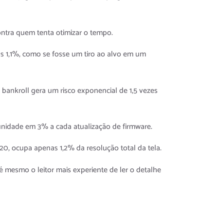
ntra quem tenta otimizar o tempo.
s 1,1%, como se fosse um tiro ao alvo em um
ankroll gera um risco exponencial de 1,5 vezes
unidade em 3% a cada atualização de firmware.
20, ocupa apenas 1,2% da resolução total da tela.
é mesmo o leitor mais experiente de ler o detalhe