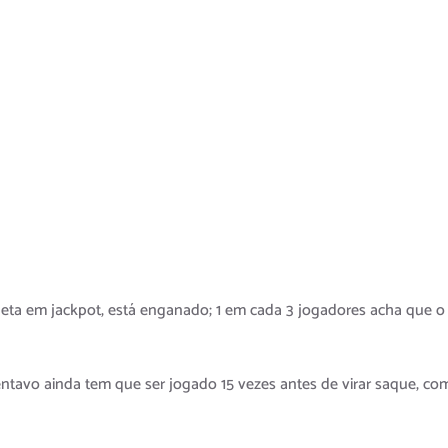
ne é pura 
t” que a g
olir
ta em jackpot, está enganado; 1 em cada 3 jogadores acha que o “
entavo ainda tem que ser jogado 15 vezes antes de virar saque,