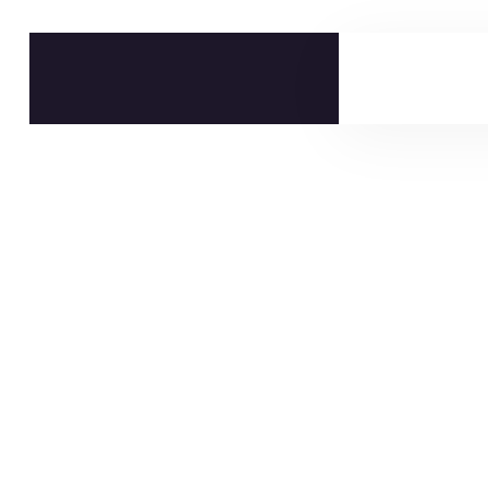
Jogar sl
no iPho
de “gif
que eng
Jogar sl