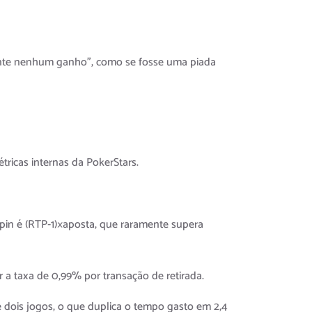
ante nenhum ganho”, como se fosse uma piada
ricas internas da PokerStars.
spin é (RTP‑1)×aposta, que raramente supera
a taxa de 0,99% por transação de retirada.
e dois jogos, o que duplica o tempo gasto em 2,4