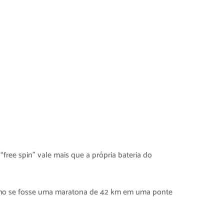
ilusão
ente tem
free spin” vale mais que a própria bateria do
 como se fosse uma maratona de 42 km em uma ponte