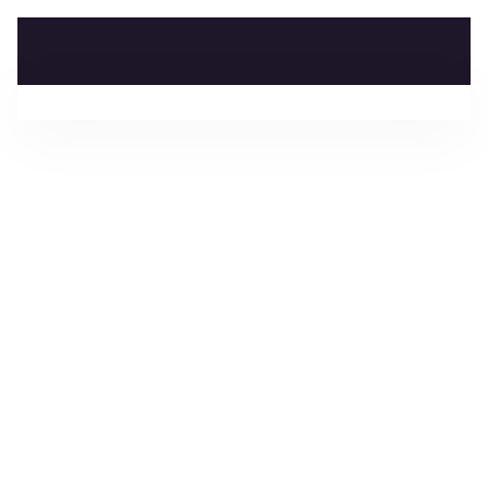
Jogar roleta
grátis no pc: a
ilusão do
“grátis” que o
computador lhe
vende
Jogar roleta
grátis no pc: a
ilusão do “grátis”