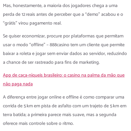
Mas, honestamente, a maioria dos jogadores chega a uma
perda de 12 reais antes de perceber que a “demo” acabou e o
“grátis” virou pagamento real.
Se quiser economizar, procure por plataformas que permitam
usar o modo “offline” – 888casino tem um cliente que permite
baixar a roleta e jogar sem enviar dados ao servidor, reduzindo
a chance de ser rastreado para fins de marketing.
App de caça-níqueis brasileiro: o casino na palma da mão que
não paga nada
A diferença entre jogar online e offline é como comparar uma
corrida de 5 km em pista de asfalto com um trajeto de 5 km em
terra batida; a primeira parece mais suave, mas a segunda
oferece mais controle sobre o ritmo.