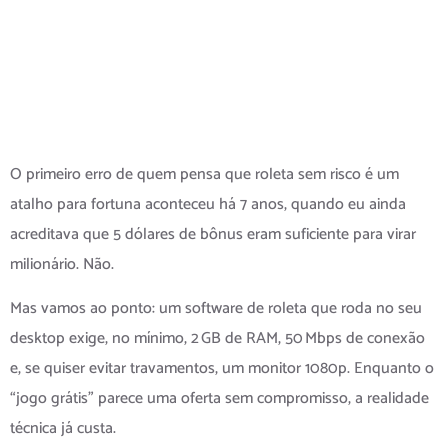
que o
computador lhe
vende
O primeiro erro de quem pensa que roleta sem risco é um
atalho para fortuna aconteceu há 7 anos, quando eu ainda
acreditava que 5 dólares de bônus eram suficiente para virar
milionário. Não.
Mas vamos ao ponto: um software de roleta que roda no seu
desktop exige, no mínimo, 2 GB de RAM, 50 Mbps de conexão
e, se quiser evitar travamentos, um monitor 1080p. Enquanto o
“jogo grátis” parece uma oferta sem compromisso, a realidade
técnica já custa.