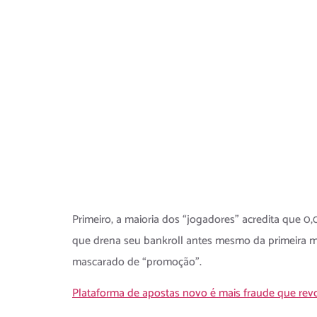
grátis 
verdad
quer ad
Primeiro, a maioria dos “jogadores” acredita que 0
que drena seu bankroll antes mesmo da primeira m
mascarado de “promoção”.
Plataforma de apostas novo é mais fraude que rev