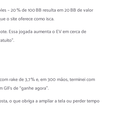
les – 20 % de 100 BB resulta em 20 BB de valor
ue o site oferece como isca.
pote. Essa jogada aumenta o EV em cerca de
atuito”.
 com rake de 3,7 % e, em 300 mãos, terminei com
m GIFs de “ganhe agora”.
osta, o que obriga a ampliar a tela ou perder tempo