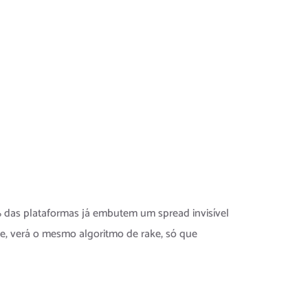
or: a
guém
3% das plataformas já embutem um spread invisível
e, verá o mesmo algoritmo de rake, só que