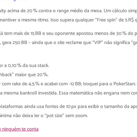
ity acima de 20 % contra o range médio da mesa. Um cálculo simp
mantiver a mesma ritmo. Isso supera qualquer “Free spin” de 5 R$ q
e já tem mais de 15 BB e seu oponente apostou menos de 30 % do 
ra 250 BB – ainda que o site reclame que “VIP” não significa “gr
or a 0,10 % da sua stack.
hback” maior que 20 %.
om rake de 4,5 % e acabei com -12 BB; troquei para o PokerStars
 da mesma bankroll investida. Essa matemática não engana nem co
 plataformas ainda usa fontes de 10 px para exibir o tamanho da ap
ínima não deixa ler o “pot size” sem zoom.
ue ninguém te conta