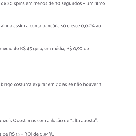
o de 20 spins em menos de 30 segundos – um ritmo
e ainda assim a conta bancária só cresce 0,02% ao
t médio de R$ 45 gera, em média, R$ 0,90 de
 bingo costuma expirar em 7 dias se não houver 3
zo’s Quest, mas sem a ilusão de “alta aposta”.
s de R$ 15 – ROI de 0,94%.