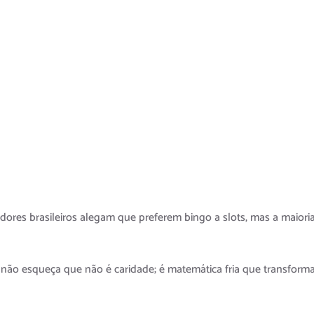
: a ilusão
no vende 
ealidade
es brasileiros alegam que preferem bingo a slots, mas a maioria 
s, não esqueça que não é caridade; é matemática fria que transfor