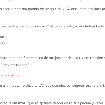
ios após a primeira partida de bingo é de 23%, enquanto em slots 
esolve tudo; o “auto‑da‑casa” da tela de seleção ainda tem fonte 8p
ras
ssão
ro no bingo à adrenalina de um jackpot de 5000x em um slot; a 
e “próxima rodada”.
uém te conta
rocurar um pato no deserto; 2% dos usuários conseguem usar a ofe
botão “Confirmar” que só aparece depois de rolar a página 3 vezes