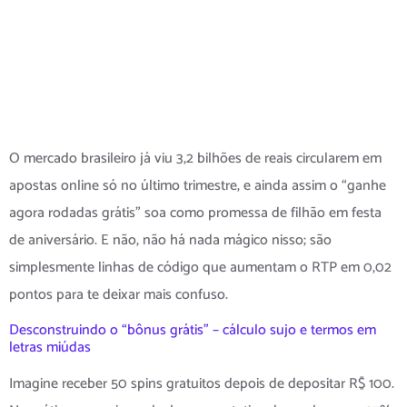
bônus Brasil: o
truque frio que
ninguém conta
O mercado brasileiro já viu 3,2 bilhões de reais circularem em
apostas online só no último trimestre, e ainda assim o “ganhe
agora rodadas grátis” soa como promessa de filhão em festa
de aniversário. E não, não há nada mágico nisso; são
simplesmente linhas de código que aumentam o RTP em 0,02
pontos para te deixar mais confuso.
Desconstruindo o “bônus grátis” – cálculo sujo e termos em
letras miúdas
Imagine receber 50 spins gratuitos depois de depositar R$ 100.