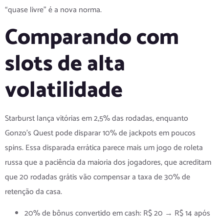
“quase livre” é a nova norma.
Comparando com
slots de alta
volatilidade
Starburst lança vitórias em 2,5% das rodadas, enquanto
Gonzo’s Quest pode disparar 10% de jackpots em poucos
spins. Essa disparada errática parece mais um jogo de roleta
russa que a paciência da maioria dos jogadores, que acreditam
que 20 rodadas grátis vão compensar a taxa de 30% de
retenção da casa.
20% de bônus convertido em cash: R$ 20 → R$ 14 após