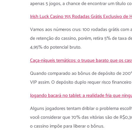
apenas 5 jogos, a chance de encontrar um título 
Irish Luck Casino 155 Rodadas Grátis Exclusivo de
Vamos aos números crus: 100 rodadas grátis com 
de retenção do cassino, porém, retira 5% de taxa d
4,95% do potencial bruto.
Caça-níqueis temáticos: o truque barato que os ca
Quando comparado ao bônus de depósito de 200% d
VIP assim. O depósito duplo requer risco financei
Jogando bacará no tablet: a realidade fria que nin
Alguns jogadores tentam driblar o problema escol
você considerar que 70% das vitórias são de R$0,3
o cassino impõe para liberar o bônus.