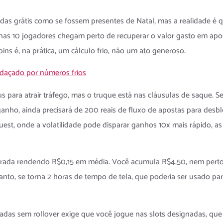
das grátis como se fossem presentes de Natal, mas a realidade é
enas 10 jogadores chegam perto de recuperar o valor gasto em apo
ns é, na prática, um cálculo frio, não um ato generoso.
daçado por números frios
s para atrair tráfego, mas o truque está nas cláusulas de saque. 
anho, ainda precisará de 200 reais de fluxo de apostas para desbl
uest, onde a volatilidade pode disparar ganhos 10x mais rápido, 
irada rendendo R$0,15 em média. Você acumula R$4,50, nem perto d
nto, se torna 2 horas de tempo de tela, que poderia ser usado par
adas sem rollover exige que você jogue nas slots designadas, que 