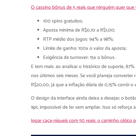
O cassino bônus de 5 reais que ninguém quer que
100 spins gratuitos;
Aposta mínima de R$0,10 a R$1,00;
RTP médio dos jogos: 94% a 98%;
Limite de ganho: 100x o valor da aposta;
Exigência de turnover: 15x o bônus.
E tem mais: ao analisar o histórico de suporte, 8
nos últimos seis meses. Se você planeja converte
R$20,00, já que a inflação diária de 0,15% corrói o v
O design da interface ainda deixa a desejar; o bo
9pt, impossível de ler sem ampliar. Isso só reforça a
Jogar caça-níqueis com 50 reais: o caminho cético 