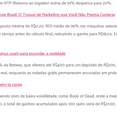
com RTP (Retorno ao Jogador) acima de 97% despenca para 20%.
 Hoje Brasil: O Truque de Marketing que Você Não Precisa Comprar
aposta mínima de R$0,20, ROI médio de 95% nas máquinas selecion
e serviço antes do cálculo final, reduzindo o ganho para R$18,05
ssinos usam para esconder a realidade
a Betway, que oferece até R$400 para um depósito de R$200, fi
ro real, enquanto as rodadas grátis permanecem ancoradas em prob
guém te conta
hendo slots de baixa volatilidade, como Book of Dead, onde a mai
0, o total de ganhos acumulados após 100 spins seria de R$21,00,