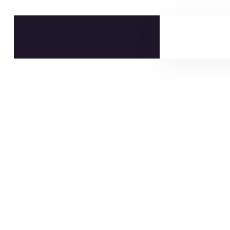
Diamon
100 rod
rollove
que ni
admitir