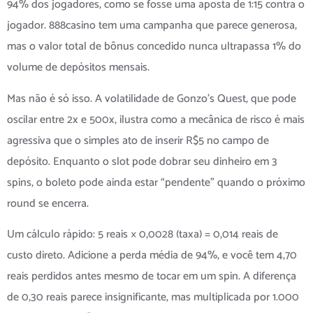
94% dos jogadores, como se fosse uma aposta de 1:15 contra o
jogador. 888casino tem uma campanha que parece generosa,
mas o valor total de bônus concedido nunca ultrapassa 1% do
volume de depósitos mensais.
Mas não é só isso. A volatilidade de Gonzo’s Quest, que pode
oscilar entre 2x e 500x, ilustra como a mecânica de risco é mais
agressiva que o simples ato de inserir R$5 no campo de
depósito. Enquanto o slot pode dobrar seu dinheiro em 3
spins, o boleto pode ainda estar “pendente” quando o próximo
round se encerra.
Um cálculo rápido: 5 reais × 0,0028 (taxa) = 0,014 reais de
custo direto. Adicione a perda média de 94%, e você tem 4,70
reais perdidos antes mesmo de tocar em um spin. A diferença
de 0,30 reais parece insignificante, mas multiplicada por 1.000