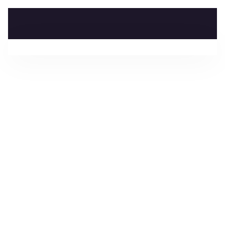
Depositando 5
reais via boleto
no cassino: a
verdade crua
que você ainda
não viu
Depositando 5
reais via boleto
no cassino: a