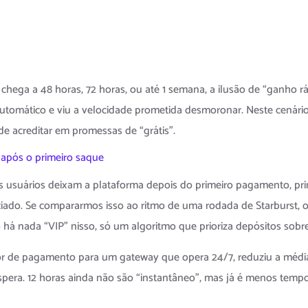
te paga a
hega a 48 horas, 72 horas, ou até 1 semana, a ilusão de “ganho 
utomático e viu a velocidade prometida desmoronar. Neste cenário
e acreditar em promessas de “grátis”.
após o primeiro saque
 usuários deixam a plataforma depois do primeiro pagamento, pr
iado. Se compararmos isso ao ritmo de uma rodada de Starburst, 
 há nada “VIP” nisso, só um algoritmo que prioriza depósitos sobre
 de pagamento para um gateway que opera 24/7, reduziu a média 
era. 12 horas ainda não são “instantâneo”, mas já é menos tempo 