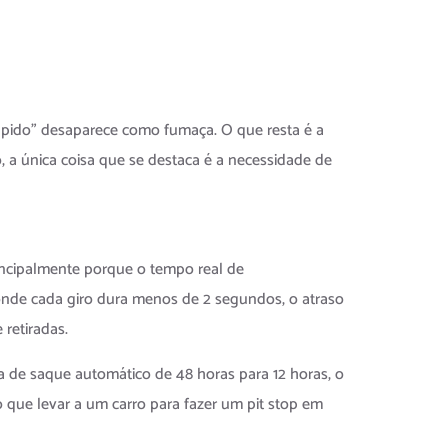
 conta
rápido” desaparece como fumaça. O que resta é a
, a única coisa que se destaca é a necessidade de
incipalmente porque o tempo real de
onde cada giro dura menos de 2 segundos, o atraso
 retiradas.
de saque automático de 48 horas para 12 horas, o
que levar a um carro para fazer um pit stop em