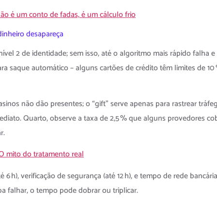
o é um conto de fadas, é um cálculo frio
dinheiro desapareça
o nível 2 de identidade; sem isso, até o algoritmo mais rápido falha
 saque automático – alguns cartões de crédito têm limites de 10 %
asinos não dão presentes; o “gift” serve apenas para rastrear tráfeg
diato. Quarto, observe a taxa de 2,5 % que alguns provedores cob
r.
O mito do tratamento real
 6 h), verificação de segurança (até 12 h), e tempo de rede bancária (
a falhar, o tempo pode dobrar ou triplicar.