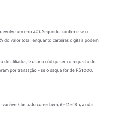
 e devolve um erro 401. Segundo, confirme se o
 do valor total, enquanto carteiras digitais podem
o de afiliados, e usar o código sem o requisito de
ram por transação – se o saque for de R$ 1 000,
variável). Se tudo correr bem, 6 + 12 = 18 h, ainda