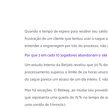
realmen
Quando o tempo de espera para receber seu saldo c
frustração de um cliente que tentou usar o saque a
entender a engrenagem por trás do processo, não d
Por que 3 em cada 10 jogadores abandonam o site 
Um estudo interno da Bet365 revelou que 30 % dos
processamento superou o limite de 24 horas anunc
do saque parece um atraso de um dia inteiro. E não
Mas há exceções. O Betway, ao mudar seu provedor
que representa uma queda de 75 % no tempo de esp
uma corrida de Fórmula 1.