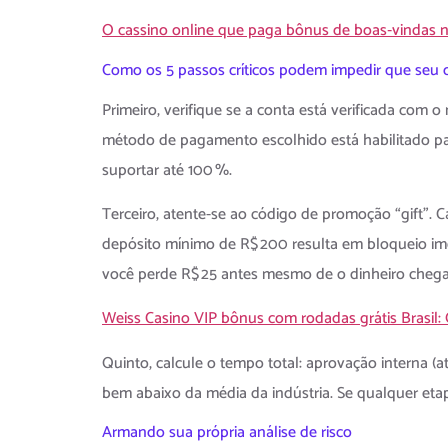
O cassino online que paga bônus de boas‑vindas nã
Como os 5 passos críticos podem impedir que seu 
Primeiro, verifique se a conta está verificada com 
método de pagamento escolhido está habilitado para
suportar até 100 %.
Terceiro, atente-se ao código de promoção “gift”. C
depósito mínimo de R$ 200 resulta em bloqueio ime
você perde R$ 25 antes mesmo de o dinheiro chega
Weiss Casino VIP bônus com rodadas grátis Brasil: 
Quinto, calcule o tempo total: aprovação interna (até
bem abaixo da média da indústria. Se qualquer etap
Armando sua própria análise de risco