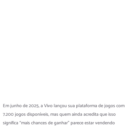
da Vivo é mais
uma jogada de
marketing
barato do que
um verdadeiro
paraíso de
ganhos
Em junho de 2025, a Vivo lançou sua plataforma de jogos com
7.200 jogos disponíveis, mas quem ainda acredita que isso
significa “mais chances de ganhar” parece estar vendendo