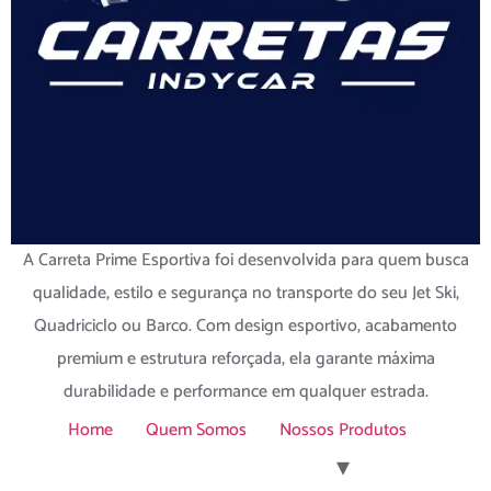
A Carreta Prime Esportiva foi desenvolvida para quem busca
qualidade, estilo e segurança no transporte do seu Jet Ski,
Quadriciclo ou Barco. Com design esportivo, acabamento
premium e estrutura reforçada, ela garante máxima
durabilidade e performance em qualquer estrada.
Home
Quem Somos
Nossos Produtos