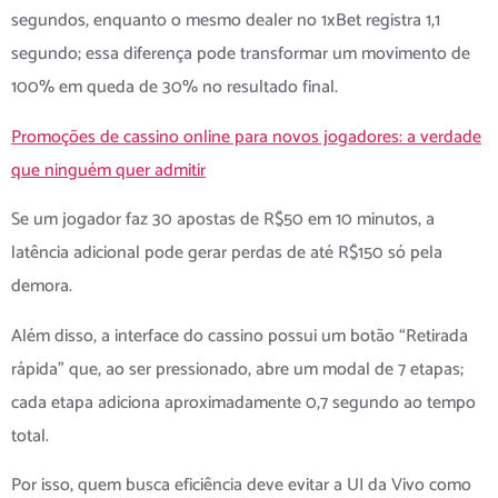
segundos, enquanto o mesmo dealer no 1xBet registra 1,1
segundo; essa diferença pode transformar um movimento de
100% em queda de 30% no resultado final.
Promoções de cassino online para novos jogadores: a verdade
que ninguém quer admitir
Se um jogador faz 30 apostas de R$50 em 10 minutos, a
latência adicional pode gerar perdas de até R$150 só pela
demora.
Além disso, a interface do cassino possui um botão “Retirada
rápida” que, ao ser pressionado, abre um modal de 7 etapas;
cada etapa adiciona aproximadamente 0,7 segundo ao tempo
total.
Por isso, quem busca eficiência deve evitar a UI da Vivo como