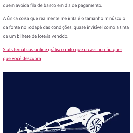
quem avoida fila de banco em dia de pagamento.
A única coisa que realmente me irrita é o tamanho minúsculo
da fonte no rodapé das condições, quase invisível como a tinta
de um bilhete de loteria vencido.
Slots temáticos online grátis: o mito que o cassino não quer
que você descubra