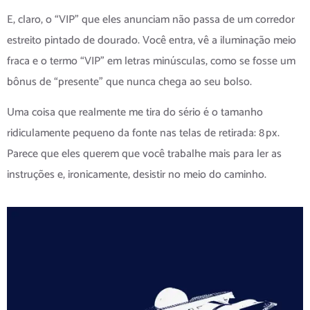
E, claro, o “VIP” que eles anunciam não passa de um corredor
estreito pintado de dourado. Você entra, vê a iluminação meio
fraca e o termo “VIP” em letras minúsculas, como se fosse um
bônus de “presente” que nunca chega ao seu bolso.
Uma coisa que realmente me tira do sério é o tamanho
ridiculamente pequeno da fonte nas telas de retirada: 8 px.
Parece que eles querem que você trabalhe mais para ler as
instruções e, ironicamente, desistir no meio do caminho.