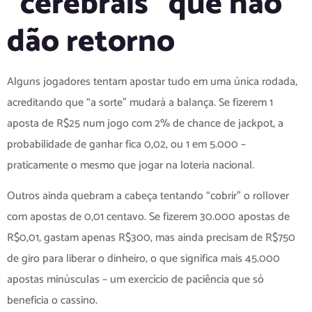
“cerebrais” que não
dão retorno
Alguns jogadores tentam apostar tudo em uma única rodada,
acreditando que “a sorte” mudará a balança. Se fizerem 1
aposta de R$25 num jogo com 2% de chance de jackpot, a
probabilidade de ganhar fica 0,02, ou 1 em 5.000 –
praticamente o mesmo que jogar na loteria nacional.
Outros ainda quebram a cabeça tentando “cobrir” o rollover
com apostas de 0,01 centavo. Se fizerem 30.000 apostas de
R$0,01, gastam apenas R$300, mas ainda precisam de R$750
de giro para liberar o dinheiro, o que significa mais 45.000
apostas minúsculas – um exercício de paciência que só
beneficia o cassino.