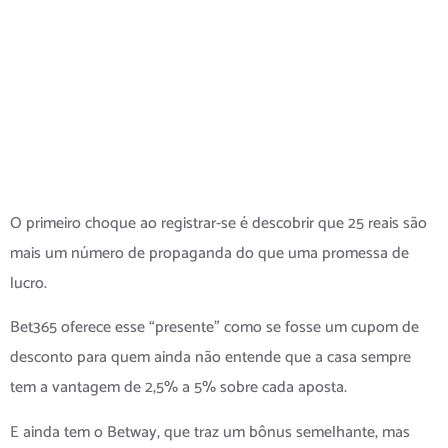
reais no
cadastro: a ilusão
que vale menos
que um café
O primeiro choque ao registrar-se é descobrir que 25 reais são
mais um número de propaganda do que uma promessa de
lucro.
Bet365 oferece esse “presente” como se fosse um cupom de
desconto para quem ainda não entende que a casa sempre
tem a vantagem de 2,5% a 5% sobre cada aposta.
E ainda tem o Betway, que traz um bônus semelhante, mas