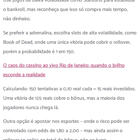
Use jogos de baixa volatilidade como Starburst para estabilizar
o bankroll, mas reconheça que isso só compra mais tempo,
não dinheiro.
Se preferir a adrenalina, escolha slots de alta volatilidade, como
Book of Dead, onde uma única vitória pode cobrir o rollover,
porém a probabilidade é 1 em 150.
O caos do cassino ao vivo Rio de Janeiro: quando o brilho
esconde a realidade
Calculando: 150 tentativas a 0,10 real cada = 15 reais investidos.
Uma vitória de 125 reais cobre o bônus, mas a maioria dos
jogadores nunca chega lá.
Outra opção é apostar nos esportes – onde o risco pode ser
controlado com odds de 1,80 a 2,00 – mas ainda assim o