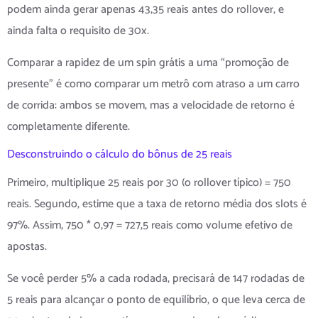
podem ainda gerar apenas 43,35 reais antes do rollover, e
ainda falta o requisito de 30x.
Comparar a rapidez de um spin grátis a uma “promoção de
presente” é como comparar um metrô com atraso a um carro
de corrida: ambos se movem, mas a velocidade de retorno é
completamente diferente.
Desconstruindo o cálculo do bônus de 25 reais
Primeiro, multiplique 25 reais por 30 (o rollover típico) = 750
reais. Segundo, estime que a taxa de retorno média dos slots é
97%. Assim, 750 * 0,97 = 727,5 reais como volume efetivo de
apostas.
Se você perder 5% a cada rodada, precisará de 147 rodadas de
5 reais para alcançar o ponto de equilíbrio, o que leva cerca de