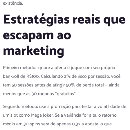
existência.
Estratégias reais que
escapam ao
marketing
Primeiro método: ignore a oferta e jogue com seu próprio
bankroll de R$100. Calculando 2% de risco por sessão, você
tem 50 sessões antes de atingir 50% de perda total — ainda
menos que as 30 rodadas “gratuitas”.
Segundo método: use a promoção para testar a volatilidade de
um slot como Mega Joker. Se a variância for alta, o retorno
médio em 30 spins será de apenas 0,3× a aposta, o que