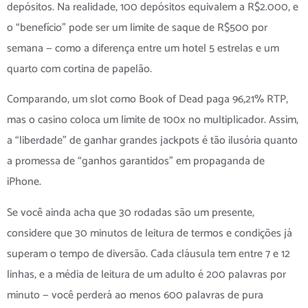
depósitos. Na realidade, 100 depósitos equivalem a R$2.000, e
o “benefício” pode ser um limite de saque de R$500 por
semana — como a diferença entre um hotel 5 estrelas e um
quarto com cortina de papelão.
Comparando, um slot como Book of Dead paga 96,21% RTP,
mas o casino coloca um limite de 100x no multiplicador. Assim,
a “liberdade” de ganhar grandes jackpots é tão ilusória quanto
a promessa de “ganhos garantidos” em propaganda de
iPhone.
Se você ainda acha que 30 rodadas são um presente,
considere que 30 minutos de leitura de termos e condições já
superam o tempo de diversão. Cada cláusula tem entre 7 e 12
linhas, e a média de leitura de um adulto é 200 palavras por
minuto — você perderá ao menos 600 palavras de pura