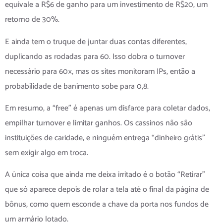
equivale a R$6 de ganho para um investimento de R$20, um
retorno de 30%.
E ainda tem o truque de juntar duas contas diferentes,
duplicando as rodadas para 60. Isso dobra o turnover
necessário para 60×, mas os sites monitoram IPs, então a
probabilidade de banimento sobe para 0,8.
Em resumo, a “free” é apenas um disfarce para coletar dados,
empilhar turnover e limitar ganhos. Os cassinos não são
instituições de caridade, e ninguém entrega “dinheiro grátis”
sem exigir algo em troca.
A única coisa que ainda me deixa irritado é o botão “Retirar”
que só aparece depois de rolar a tela até o final da página de
bônus, como quem esconde a chave da porta nos fundos de
um armário lotado.