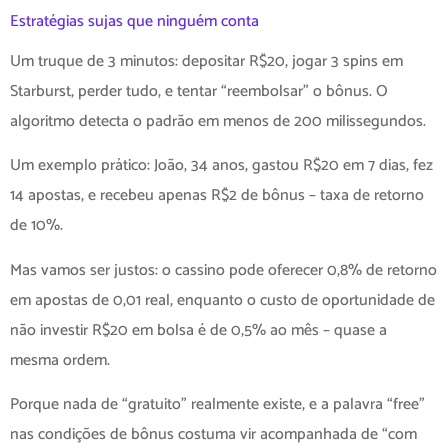
Estratégias sujas que ninguém conta
Um truque de 3 minutos: depositar R$20, jogar 3 spins em
Starburst, perder tudo, e tentar “reembolsar” o bônus. O
algoritmo detecta o padrão em menos de 200 milissegundos.
Um exemplo prático: João, 34 anos, gastou R$20 em 7 dias, fez
14 apostas, e recebeu apenas R$2 de bônus – taxa de retorno
de 10%.
Mas vamos ser justos: o cassino pode oferecer 0,8% de retorno
em apostas de 0,01 real, enquanto o custo de oportunidade de
não investir R$20 em bolsa é de 0,5% ao mês – quase a
mesma ordem.
Porque nada de “gratuito” realmente existe, e a palavra “free”
nas condições de bônus costuma vir acompanhada de “com