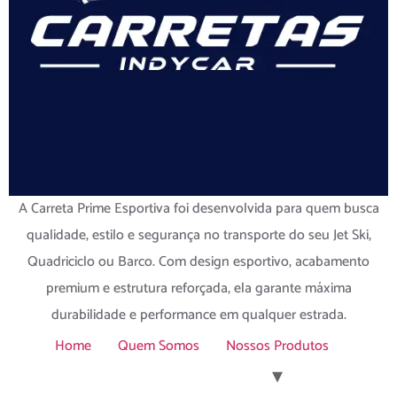
A Carreta Prime Esportiva foi desenvolvida para quem busca
qualidade, estilo e segurança no transporte do seu Jet Ski,
Quadriciclo ou Barco. Com design esportivo, acabamento
premium e estrutura reforçada, ela garante máxima
durabilidade e performance em qualquer estrada.
Home
Quem Somos
Nossos Produtos