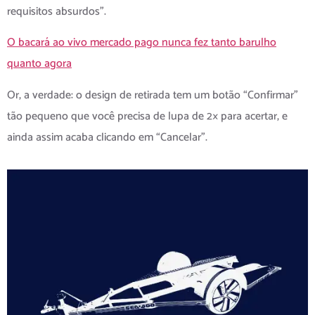
requisitos absurdos”.
O bacará ao vivo mercado pago nunca fez tanto barulho
quanto agora
Or, a verdade: o design de retirada tem um botão “Confirmar”
tão pequeno que você precisa de lupa de 2× para acertar, e
ainda assim acaba clicando em “Cancelar”.