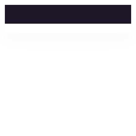
Casino com
rodadas grátis
sem depósito: o
truque frio que
ninguém conta
Casino com
rodadas grátis
sem depósito: o
truque frio que