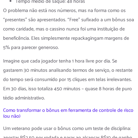
Tempo médio de saque: 48 horas
O problema não está nos números, mas na forma como os
“presentes” são apresentados. “Free” sufixado a um bônus soa
como caridade, mas o cassino nunca foi uma instituição de
beneficência. Eles simplesmente repackagingam margens de
5% para parecer generoso.
Imagine que cada jogador tenha 1 hora livre por dia. Se
gastarem 30 minutos analisando termos de serviço, o restante
do tempo será consumido por 15 cliques em telas irrelevantes.
Em 30 dias, isso totaliza 450 minutos – quase 8 horas de puro
tédio administrativo.
Como transformar o bônus em ferramenta de controle de risco
(ou não)
Um veterano pode usar o bônus como um teste de disciplina:
apostar R$2,50 por rodada e parar ao alcançar R$10 de ganho.