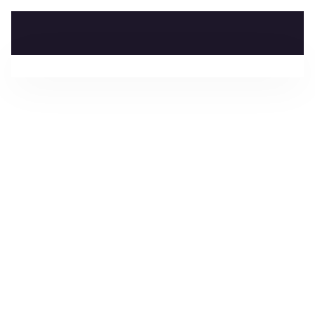
Cassino com
novo com
bônus: o truque
sujo que todo
veterano
conhece
Cassino com
novo com bônus:
o truque sujo