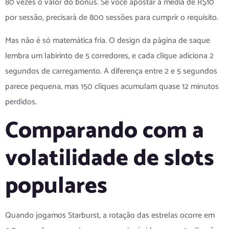
80 vezes o valor do bônus. Se você apostar a média de R$10
por sessão, precisará de 800 sessões para cumprir o requisito.
Mas não é só matemática fria. O design da página de saque
lembra um labirinto de 5 corredores, e cada clique adiciona 2
segundos de carregamento. A diferença entre 2 e 5 segundos
parece pequena, mas 150 cliques acumulam quase 12 minutos
perdidos.
Comparando com a
volatilidade de slots
populares
Quando jogamos Starburst, a rotação das estrelas ocorre em