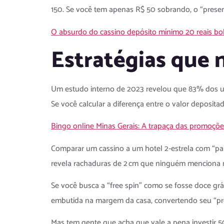
150. Se você tem apenas R$ 50 sobrando, o “presen
O absurdo do cassino depósito mínimo 20 reais bole
Estratégias que
Um estudo interno de 2023 revelou que 83% dos us
Se você calcular a diferença entre o valor depositad
Bingo online Minas Gerais: A trapaça das promoçõe
Comparar um cassino a um hotel 2‑estrela com “pai
revela rachaduras de 2 cm que ninguém menciona
Se você busca a “free spin” como se fosse doce grá
embutida na margem da casa, convertendo seu “pre
Mas tem gente que acha que vale a pena investir 5