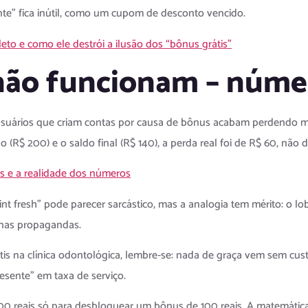
te” fica inútil, como um cupom de desconto vencido.
to e como ele destrói a ilusão dos “bônus grátis”
 não funcionam – núme
uários que criam contas por causa de bônus acabam perdendo mai
o (R$ 200) e o saldo final (R$ 140), a perda real foi de R$ 60, não
s e a realidade dos números
nt fresh” pode parecer sarcástico, mas a analogia tem mérito: o l
 nas propagandas.
tis na clínica odontológica, lembre‑se: nada de graça vem sem cus
sente” em taxa de serviço.
00 reais só para desbloquear um bônus de 100 reais. A matemática