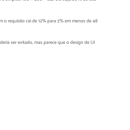
m o requisito cai de 12% para 3% em menos de 48
oderia ser evitado, mas parece que o design de UI