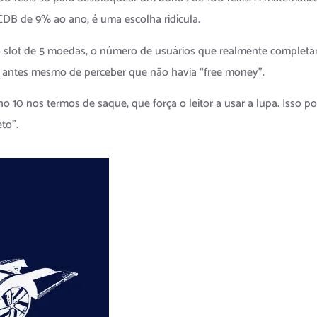
CDB de 9% ao ano, é uma escolha ridícula.
o slot de 5 moedas, o número de usuários que realmente completa
 antes mesmo de perceber que não havia “free money”.
ho 10 nos termos de saque, que força o leitor a usar a lupa. Isso p
to”.