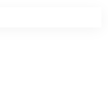
s em
 mito
a
s em
 mito