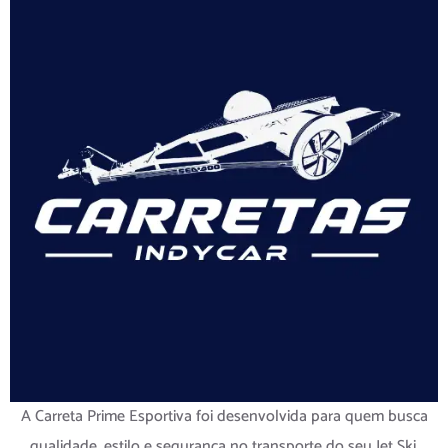
A Carreta Prime Esportiva foi desenvolvida para quem busca
qualidade, estilo e segurança no transporte do seu Jet Ski,