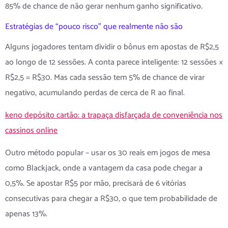
85% de chance de não gerar nenhum ganho significativo.
Estratégias de “pouco risco” que realmente não são
Alguns jogadores tentam dividir o bônus em apostas de R$2,5
ao longo de 12 sessões. A conta parece inteligente: 12 sessões ×
R$2,5 = R$30. Mas cada sessão tem 5% de chance de virar
negativo, acumulando perdas de cerca de R ao final.
keno depósito cartão: a trapaça disfarçada de conveniência nos
cassinos online
Outro método popular – usar os 30 reais em jogos de mesa
como Blackjack, onde a vantagem da casa pode chegar a
0,5%. Se apostar R$5 por mão, precisará de 6 vitórias
consecutivas para chegar a R$30, o que tem probabilidade de
apenas 13%.