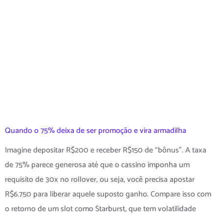
75% no primeiro
depósito: a ilusão
matemática que
ninguém
explicou
Quando o 75% deixa de ser promoção e vira armadilha
Imagine depositar R$200 e receber R$150 de “bônus”. A taxa
de 75% parece generosa até que o cassino imponha um
requisito de 30x no rollover, ou seja, você precisa apostar
R$6.750 para liberar aquele suposto ganho. Compare isso com
o retorno de um slot como Starburst, que tem volatilidade