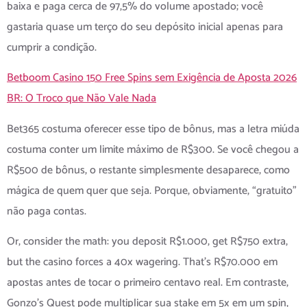
baixa e paga cerca de 97,5% do volume apostado; você
gastaria quase um terço do seu depósito inicial apenas para
cumprir a condição.
Betboom Casino 150 Free Spins sem Exigência de Aposta 2026
BR: O Troco que Não Vale Nada
Bet365 costuma oferecer esse tipo de bônus, mas a letra miúda
costuma conter um limite máximo de R$300. Se você chegou a
R$500 de bônus, o restante simplesmente desaparece, como
mágica de quem quer que seja. Porque, obviamente, “gratuito”
não paga contas.
Or, consider the math: you deposit R$1.000, get R$750 extra,
but the casino forces a 40x wagering. That’s R$70.000 em
apostas antes de tocar o primeiro centavo real. Em contraste,
Gonzo’s Quest pode multiplicar sua stake em 5x em um spin,