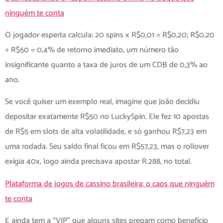
ninguém te conta
O jogador esperta calcula: 20 spins x R$0,01 = R$0,20; R$0,20
÷ R$50 = 0,4% de retorno imediato, um número tão
insignificante quanto a taxa de juros de um CDB de 0,3% ao
ano.
Se você quiser um exemplo real, imagine que João decidiu
depositar exatamente R$50 no LuckySpin. Ele fez 10 apostas
de R$5 em slots de alta volatilidade, e só ganhou R$7,23 em
uma rodada. Seu saldo final ficou em R$57,23, mas o rollover
exigia 40x, logo ainda precisava apostar R.288, no total.
Plataforma de jogos de cassino brasileira: o caos que ninguém
te conta
E ainda tem a “VIP” que alguns sites pregam como benefício