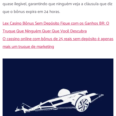
quase ilegível, garantindo que ninguém veja a cláusula que diz
que o bônus expira em 24 horas.
Lex Casino Bônus Sem Depósito Fique com os Ganhos BR: O
Truque Que Ninguém Quer Que Você Descubra
O cassino online com bônus de 25 reais sem depósito é apenas
mais um truque de marketing