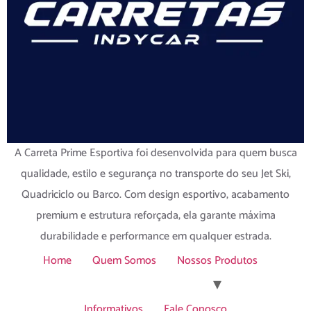
A Carreta Prime Esportiva foi desenvolvida para quem busca
qualidade, estilo e segurança no transporte do seu Jet Ski,
Quadriciclo ou Barco. Com design esportivo, acabamento
premium e estrutura reforçada, ela garante máxima
durabilidade e performance em qualquer estrada.
Home
Quem Somos
Nossos Produtos
Informativos
Fale Conosco