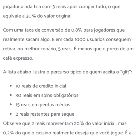
jogador ainda fica com 3 reais após cumprir tudo, o que
equivale a 30% do valor original.
Com uma taxa de conversão de 0,8% para jogadores que
realmente sacam algo, 8 em cada 1000 usuários conseguem
retirar, no melhor cenário, 5 reais. É menos que o preço de um
café expresso.
A lista abaixo ilustra o percurso típico de quem aceita o “gift”:
10 reais de crédito inicial
30 reais em spins obligatórios
15 reais em perdas médias
2 reais restantes para saque
Observe que 2 reais representam 20% do valor inicial, mas
0,2% do que o cassino realmente deseja que você jogue. É a