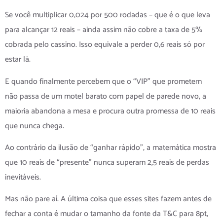
Se você multiplicar 0,024 por 500 rodadas – que é o que leva
para alcançar 12 reais – ainda assim não cobre a taxa de 5%
cobrada pelo cassino. Isso equivale a perder 0,6 reais só por
estar lá.
E quando finalmente percebem que o “VIP” que prometem
não passa de um motel barato com papel de parede novo, a
maioria abandona a mesa e procura outra promessa de 10 reais
que nunca chega.
Ao contrário da ilusão de “ganhar rápido”, a matemática mostra
que 10 reais de “presente” nunca superam 2,5 reais de perdas
inevitáveis.
Mas não pare aí. A última coisa que esses sites fazem antes de
fechar a conta é mudar o tamanho da fonte da T&C para 8pt,