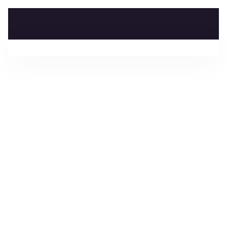
Porque “cassino
10 reais grátis” é
só mais um
engodo de
marketing
Porque “cassino
10 reais grátis” é
só mais um
engodo de